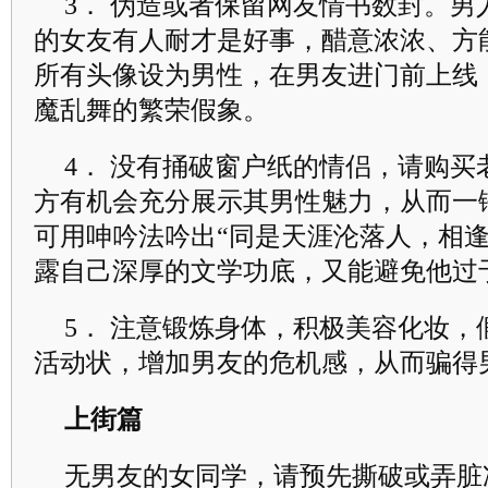
3． 伪造或者保留网友情书数封。
的女友有人耐才是好事，醋意浓浓、方
所有头像设为男性，在男友进门前上线
魔乱舞的繁荣假象。
4． 没有捅破窗户纸的情侣，请购
方有机会充分展示其男性魅力，从而一
可用呻吟法吟出“同是天涯沦落人，相逢
露自己深厚的文学功底，又能避免他过
5． 注意锻炼身体，积极美容化妆
活动状，增加男友的危机感，从而骗得
上街篇
无男友的女同学，请预先撕破或弄脏