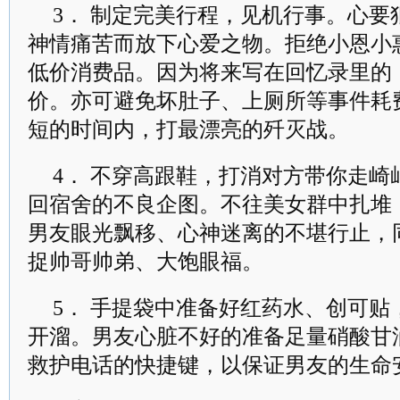
3． 制定完美行程，见机行事。心
神情痛苦而放下心爱之物。拒绝小恩小
低价消费品。因为将来写在回忆录里的
价。亦可避免坏肚子、上厕所等事件耗
短的时间内，打最漂亮的歼灭战。
4． 不穿高跟鞋，打消对方带你走
回宿舍的不良企图。不往美女群中扎堆
男友眼光飘移、心神迷离的不堪行止，
捉帅哥帅弟、大饱眼福。
5． 手提袋中准备好红药水、创可
开溜。男友心脏不好的准备足量硝酸甘
救护电话的快捷键，以保证男友的生命