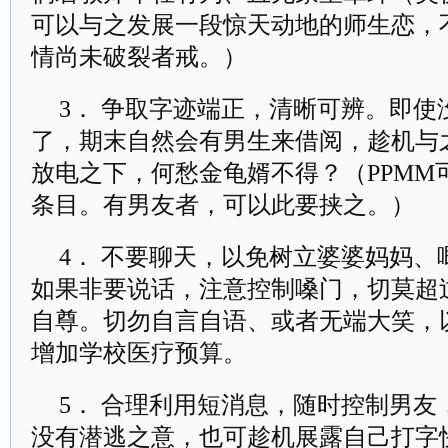
可以与之发展一段惊天动地的师生恋，
情尚未破裂者戒。）
3． 争取字迹端正，清晰可辨。即
了，期末自然会有男生来借阅，趁机与
放电之下，何愁金龟婿不得？（PPMM
条目。有男友者，可以此要挟之。）
4． 不要聊天，以免树立婆婆妈妈
如果非要说话，注意控制嗓门，切莫超
自尊。切勿自言自语、或者无端大笑，
增加学校医疗预算。
5． 合理利用短消息，随时控制男
没有潜逃之意，也可趁机展露自己打字