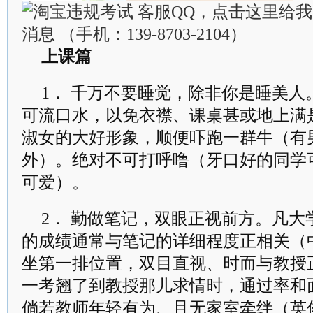
上课篇
1． 千万不要睡觉，除非你是睡美
可流口水，以免衣襟、课桌甚或地上满
淑女的大好形象，顺便吓跑一群牛（有
外）。绝对不可打呼噜（牙口好的同学
可爱）。
2． 勤做笔记，双眼正视前方。凡
的成绩通常与笔记的详细程度正相关（
坐第一排位置，双目直视、时而与教授
一考翘了到教授那儿求情时，通过率和
倘若教师年轻有为、且无家室牵绊（英