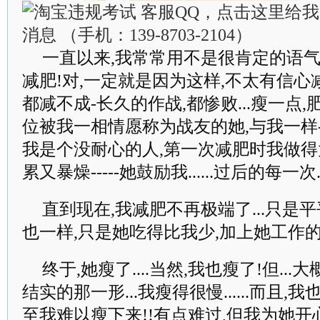
一直以来,我常常用不是很肯定的语气,
减肥!对,一定就是因为这样,不太有信心减得成
都减不成-长久的作战,都惨败...瘦一点,肥"两
位被我一相情愿称为战友的她,与我一样---
我是个没耐心的人,第一次减肥时我做得太极
累又暴燥-----她鼓励我......过后的每一次..
直到现在,我减肥不再极端了...只是
也一样,只是她吃得比我少,加上她工作的运动
终于,她瘦了....当然,我也瘦了!但.
结实的那一形...我瘦得很慢......而且
至我难以瘦下来!!有点难过,但我为她开心!因