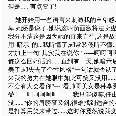
但是......有点变了!
她开始用一些语言来刺激我的自卑感....
卑,她还是说了.她说这叫负面激将法,她故意
我分不清这是因为她的直来直往,还是故意..
用"暗示"的...我听懂了,却常装傻听不懂..
才加上一句"其实我在说你!"-----呵呵呵呵呵-
都这么回她话的......直到有一天,她暗示
美了,却失去了个性风格"一句话就否认了我所
来我的努力在她眼中如此可笑又没用.....
不会有人会看你"---"看帅哥美女是种
受"-----呵呵呵呵呵-------我只能傻
没......"你的肩膀窄又斜,很难找到适合的衣服
是打算用笑来带过......这时你竟然说我变笨