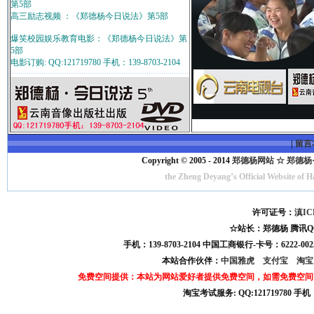
第5部
高三励志视频 ：《郑德杨今日说法》第5部
爆笑校园娱乐教育电影：《郑德杨今日说法》第
5部
电影订购: QQ:121719780 手机：139-8703-2104
|
留言
Copyright © 2005 - 2014
郑德杨网站 ☆ 郑德杨·官方
the Zheng Deyang’s Official Website of 
许可证号：
滇IC
☆站长：郑德杨 腾讯QQ:121
手机：139-8703-2104 中国工商银行-卡号：6222-0025
本站合作伙伴：
中国雅虎
支付宝
淘
免费空间提供：本站为网站爱好者提供免费空间，如需免费空间
淘宝考试服务: QQ:121719780 手
淘宝商城考试答案 淘宝考试答案 淘宝商城考试 淘宝网考试答案 淘宝违规考试答案