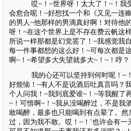
哎~！~世界呀！太大了！~！我
会愈合呢！~好想找一个和《又见一连
的男人~他那样的男滴真好啊！对待他
呀！~在这个世界上是不存在费云帆这
所说一样那都是幻觉罢了！~我感觉我
每一件事都想的这么好！~可每次都是
啊~！~希望多大失望就多大~！~！哼？
我的心还可以坚持到何时呢！~！
好烦恼！~有人不是说酒后吐真言吗？
个人问我！~我到底爱谁~！~等我醒了
~！可惜啊~！~我从没喝醉过，不是我
敢喝醉，最多也只能喝到有点晕了。然
过，因为我不敢。哎！~！`也许会有一