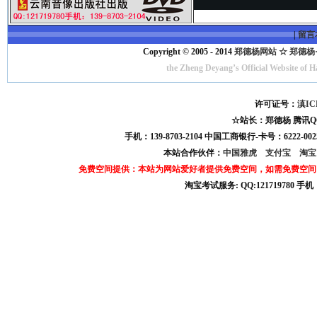
|
留言
Copyright © 2005 - 2014
郑德杨网站 ☆ 郑德杨·官方
the Zheng Deyang’s Official Website of 
许可证号：
滇IC
☆站长：郑德杨 腾讯QQ:121
手机：139-8703-2104 中国工商银行-卡号：6222-0025
本站合作伙伴：
中国雅虎
支付宝
淘
免费空间提供：本站为网站爱好者提供免费空间，如需免费空间
淘宝考试服务: QQ:121719780 手
淘宝商城考试答案 淘宝考试答案 淘宝商城考试 淘宝网考试答案 淘宝违规考试答案
宝考试: QQ:1