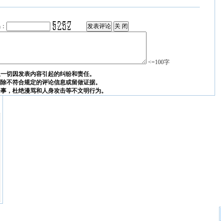
码：
<=100字
担一切因发表内容引起的纠纷和责任。
删除不符合规定的评论信息或留做证据。
论事，杜绝漫骂和人身攻击等不文明行为。