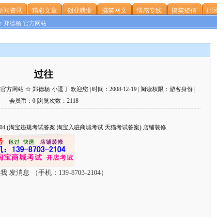
新闻资讯
精彩文章
创业就业
搞笑网文
情感专线
搞笑短信
社区
☆ 郑德杨·官方网站
过往
站 ☆ 郑德杨·小逗丁 欢迎您 | 时间：2008-12-19 | 阅读权限：游客身份 |
会员币：0 |浏览次数：2118
703-2104 (淘宝违规考试答案 淘宝入驻商城考试 天猫考试答案) 店铺装修