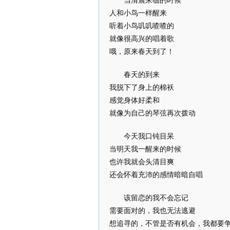
当清晨来临的时候
人和小鸟一样醒来
听着小鸟叽叽喳喳的
就像很高兴的唱着歌
哦，原来春天到了！
春天的到来
我脱下了身上的棉袄
感觉身体好柔和
就像为自己的琴弦再次拨动
今天我口钝目呆
当明天我一醒来的时候
也许我就会头清目爽
还会怀着充沛的感情暗暗自唱
该留恋的我不会忘记
需要面对的，我也无法逃避
想追寻的，不管是否有机会，我都要