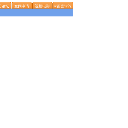
 论坛
空间申请
视频电影
≌留言讨论