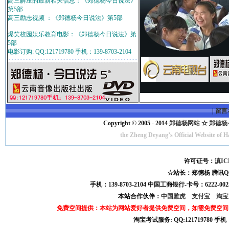
高三解压的最新相关信息：《郑德杨今日说法》
第5部
高三励志视频 ：《郑德杨今日说法》第5部
爆笑校园娱乐教育电影：《郑德杨今日说法》第
5部
电影订购: QQ:121719780 手机：139-8703-2104
|
留言
Copyright © 2005 - 2014
郑德杨网站 ☆ 郑德杨·官方
the Zheng Deyang’s Official Website of 
许可证号：
滇IC
☆站长：郑德杨 腾讯QQ:121
手机：139-8703-2104 中国工商银行-卡号：6222-0025
本站合作伙伴：
中国雅虎
支付宝
淘
免费空间提供：本站为网站爱好者提供免费空间，如需免费空间
淘宝考试服务: QQ:121719780 手