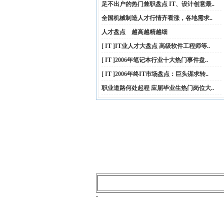
足不出户的热门兼职盘点 IT、设计创意最..
全国机械制造人才行情齐看涨，各地需求..
人才盘点 越高越精越细
[ IT ]IT业人才大盘点 高级软件工程师等..
[ IT ]2006年笔记本行业十大热门事件盘..
[ IT ]2006年终IT市场盘点：巨头谋求转..
职业道路何处起程 应届毕业生热门岗位大..
-