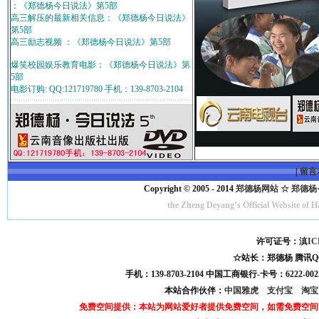
：《郑德杨今日说法》第5部
高三解压的最新相关信息：《郑德杨今日说法》
第5部
高三励志视频 ：《郑德杨今日说法》第5部
爆笑校园娱乐教育电影：《郑德杨今日说法》第
5部
电影订购: QQ:121719780 手机：139-8703-2104
|
留言
Copyright © 2005 - 2014
郑德杨网站 ☆ 郑德杨·官方
the Zheng Deyang’s Official Website of 
许可证号：
滇IC
☆站长：郑德杨 腾讯QQ:121
手机：139-8703-2104 中国工商银行-卡号：6222-0025
本站合作伙伴：
中国雅虎
支付宝
淘
免费空间提供：本站为网站爱好者提供免费空间，如需免费空间