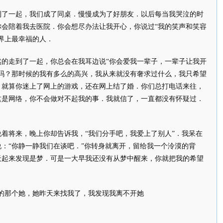
一起，我们成了同桌．慢慢成为了好朋友．以后每当我哭泣的时
你会陪着我去医院．你会想尽办法让我开心，你说过“我的笑声和笑容
界上最幸福的人．
走到了一起，你总会在我耳边说“你会爱我一辈子，一辈子让我开
道吗？那时候的我有多么的高兴，我从来就没有奢求过什么，我只希望
，就算你迷上了网上的游戏，还在网上结了婚．你们总打电话来往，
这是网络，你不会做对不起我的事．我就信了，一直都没有怀疑过．
将来，晚上你却告诉我，“我们分手吧，我爱上了别人”．我呆在
：“你静一静我们在谈吧．”你转身就离开，留给我一个泠漠的背
天起来发现是梦．可是一大早我还没有从梦中醒来，你就把我的希望
那个她，她昨天来找我了，我发现我离不开她
．”