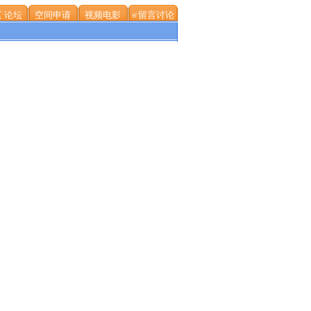
 论坛
空间申请
视频电影
≌留言讨论