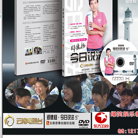
第
频
》
第