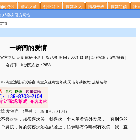
新闻资讯
精彩文章
创业就业
搞笑网文
情感专线
搞笑短信
社区
☆ 郑德杨·官方网站
的爱情
一瞬间的爱情
站 ☆ 郑德杨·小逗丁 欢迎您 | 时间：2008-12-19 | 阅读权限：游客身份 |
会员币：0 |浏览次数：2658
703-2104 (淘宝违规考试答案 淘宝入驻商城考试 天猫考试答案) 店铺装修
不喜欢笑，却很喜欢哭．我喜欢一个人望着窗外发呆．一直到你的
一个男孩，你的笑容永远在那脸上，仿佛哪有你哪就有欢笑．我一直