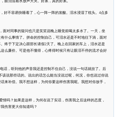
了，眼泪混着水放声大哭。好累，真的好累。
，好不容易快睡着了，心一阵一阵的发酸。泪水浸湿了枕头。4点多
，面对同事的疑问也只是笑笑说晚上睡觉前喝太多水了。一天，坐
没有什么事情了。拼命的控制自己，可泪水还是不时地往下淌，面对
疼。终于下定决心跟部长请假2天了。晚上在回家的车上，泪水还是
么这么廉价。可是他不懂得，心疼得时候只有让眼泪不停的流才会好
他电话，听到他的声音我还是控制不住自己，没说一句话就挂了。后
晚不该说那些话的。说出的话怎么能当没说过呢，何况，你也说过你说
些话来补偿。我不想这样，为何你要这样伤害我呢。我想对你放手，
爱情吗？如果是这样，为何在说了实话，伤害我之后这样的态度，
对我伤害更大你知道吗？