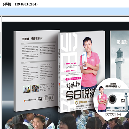
第
频
》