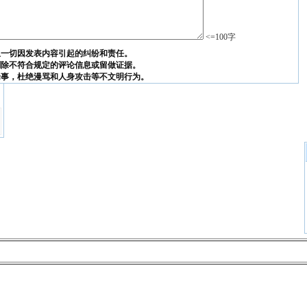
<=100字
担一切因发表内容引起的纠纷和责任。
删除不符合规定的评论信息或留做证据。
论事，杜绝漫骂和人身攻击等不文明行为。