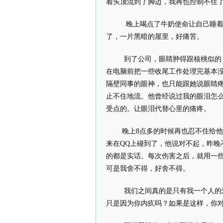
着头顶流到了脚边，我再也控制不住
晚上喝点了牛奶使命让自己睡着
了，一片黑暗的屋里，好痛苦。
到了公司，眼睛肿得跟核桃似的
在电脑前把一些收尾工作处理完基本
隔壁同事的眼神，也只能跟她说眼睛
止不住地流。他曾经说过我的眼泪怎
受点的。让眼泪代替心里的痛疼。
晚上8点多的时候再也忍不住给
来在QQ上碰到了，他说对不起，昨
的都是实话。每次伤害之后，就用一
可是我舍不得，好舍不得。
我们之间真的是只有我一个人的
只是因为你内疚吗？如果是这样，你