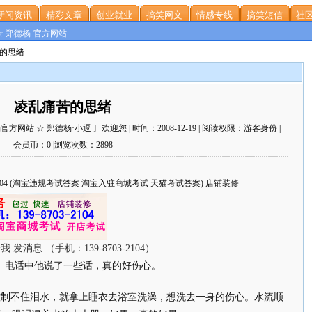
新闻资讯
精彩文章
创业就业
搞笑网文
情感专线
搞笑短信
社区
☆ 郑德杨·官方网站
苦的思绪
凌乱痛苦的思绪
站 ☆ 郑德杨·小逗丁 欢迎您 | 时间：2008-12-19 | 阅读权限：游客身份 |
会员币：0 |浏览次数：2898
703-2104 (淘宝违规考试答案 淘宝入驻商城考试 天猫考试答案) 店铺装修
。电话中他说了一些话，真的好伤心。
制不住泪水，就拿上睡衣去浴室洗澡，想洗去一身的伤心。水流顺