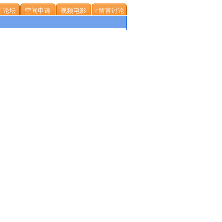
 论坛
空间申请
视频电影
≌留言讨论