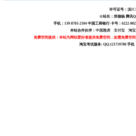
许可证号：
滇IC
☆站长：郑德杨 腾讯QQ:121
手机：139-8703-2104 中国工商银行-卡号：6222-0025
本站合作伙伴：
中国雅虎
支付宝
淘
免费空间提供：本站为网站爱好者提供免费空间，如需免费空间
淘宝考试服务: QQ:121719780 手
淘宝商城考试答案 淘宝考试答案 淘宝商城考试 淘宝网考试答案 淘宝违规考试答案
宝考试: QQ:1