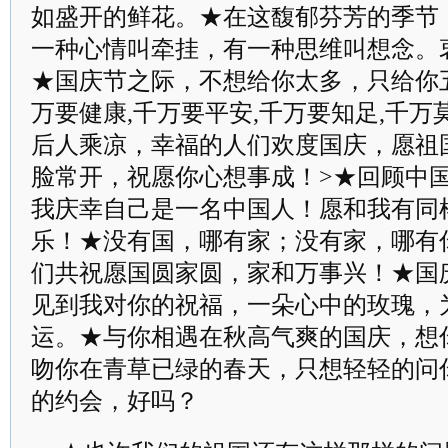
如盛开的鲜花。★在这馥郁芬芳的季节
一种心情叫牵挂，有一种思维叫想念。
★国庆节之际，不想给你太多，只给你五
万要健康,千万要平安,千万要知足,千
后人乘凉，幸福的人们欢度国庆，愿祖
脸常开，祝愿你心想事成！>★回顾中
我庆幸自己是一名中国人！愿和我有同
乐！★没有国，哪有家；没有家，哪有
们共祝愿国圆家圆，家和万事兴！★国
见到我对你的祝福，一朵心中的玫瑰，
运。★与你相遇在秋高气爽的国庆，想
吻你在青草已绿的春天，只想轻轻的问你
的约会，好吗？