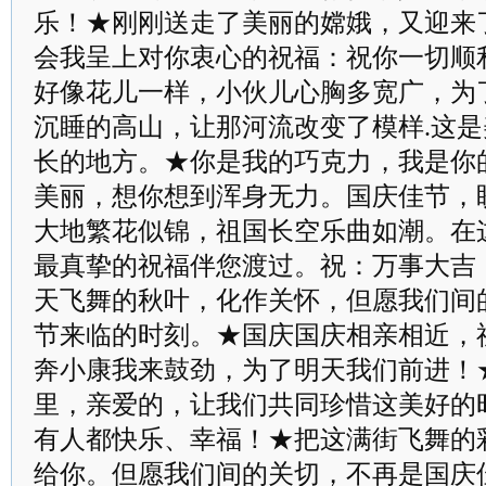
乐！★刚刚送走了美丽的嫦娥，又迎来
会我呈上对你衷心的祝福：祝你一切顺
好像花儿一样，小伙儿心胸多宽广，为
沉睡的高山，让那河流改变了模样.这
长的地方。★你是我的巧克力，我是你
美丽，想你想到浑身无力。国庆佳节，
大地繁花似锦，祖国长空乐曲如潮。在
最真挚的祝福伴您渡过。祝：万事大吉
天飞舞的秋叶，化作关怀，但愿我们间
节来临的时刻。★国庆国庆相亲相近，
奔小康我来鼓劲，为了明天我们前进！
里，亲爱的，让我们共同珍惜这美好的
有人都快乐、幸福！★把这满街飞舞的
给你。但愿我们间的关切，不再是国庆