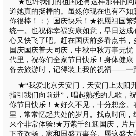
★也许我们的祖国还有这样那样的问
道她真的挺棒的。虽然你现在也有不如
你很棒！：）国庆快乐！★祝愿祖国繁
统一。也祝你幸福安康如意，早日达成
心又快飞了吧。赶在国庆前多看点书，
国庆国庆普天同庆，中秋中秋万事无忧
代里，祝你们全家节日快乐！身体健康
备去旅游时，记得装上我的祝福——一
★“我爱北京天安门，天安门上太阳
指引我们向前进”，唱起熟悉的儿歌，
你节日快乐！★好久不见，十分想念。
里，常常忆起共处的岁月。找点时间，
来个非常体验!★万紫千红迎国庆，片
下齐欢畅，家和国盛万事兴。愿这盛大