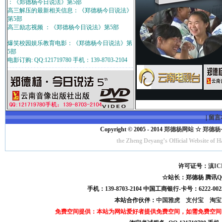
：《郑德杨今日说法》第5部
高三解压的最新相关信息：《郑德杨今日说法》
第5部
高三励志视频 ：《郑德杨今日说法》第5部
爆笑校园娱乐教育电影：《郑德杨今日说法》第
5部
电影订购: QQ:121719780 手机：139-8703-2104
|
留言
Copyright © 2005 - 2014
郑德杨网站 ☆ 郑德杨·官方
the Zheng Deyang’s Official Website of 
许可证号：
滇IC
☆站长：郑德杨 腾讯QQ:121
手机：139-8703-2104 中国工商银行-卡号：6222-0025
本站合作伙伴：
中国雅虎
支付宝
淘
免费空间提供：本站为网站爱好者提供免费空间，如需免费空间