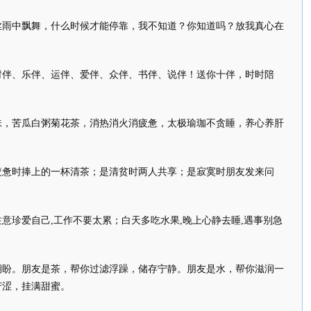
丝雨中飘舞，什么时候才能停靠，我不知道？你知道吗？放我真心在
财伴、乐伴、运伴、爱伴、众伴、书伴、说伴！送你十伴，时时陪
味，苦瓜白粥菊花茶，消热消火消疲惫，太极瑜珈不贪睡，养心养肝
疲惫时捧上的一杯清茶；是清贫时两人共享；是寂寞时朋友发来问
意珍爱自己,工作不要太累；白天多吃水果,晚上心静去睡,遇事别急
期盼。朋友是茶，帮你过滤浮躁，储存宁静。朋友是水，帮你滋润一
苦涩，挂满甜蜜。