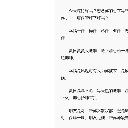
今天过得好吗？想念你的心在每
你手中，请保管好它好吗？
幸福十伴：德伴、艺伴、业伴、
伴！
夏日炎炎人遭罪，送上清心药一
还养肺。
幸福是风起时有人为你披衣；是
候。
夏日高温不退，每天热的遭罪；注
上火，养心护肺宝贵！
朋友是灯，帮你驱散寂寥，照亮
时，保鲜一世。朋友是糖，帮你冲淡