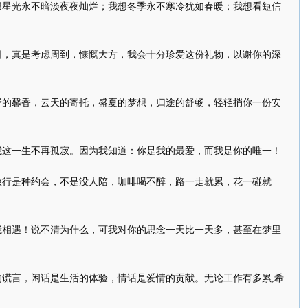
想星光永不暗淡夜夜灿烂；我想冬季永不寒冷犹如春暖；我想看短信
日，真是考虑周到，慷慨大方，我会十分珍爱这份礼物，以谢你的深
野的馨香，云天的寄托，盛夏的梦想，归途的舒畅，轻轻捎你一份安
我这一生不再孤寂。因为我知道：你是我的最爱，而我是你的唯一！
旅行是种约会，不是没人陪，咖啡喝不醉，路一走就累，花一碰就
我相遇！说不清为什么，可我对你的思念一天比一天多，甚至在梦里
谎言，闲话是生活的体验，情话是爱情的贡献。无论工作有多累,希