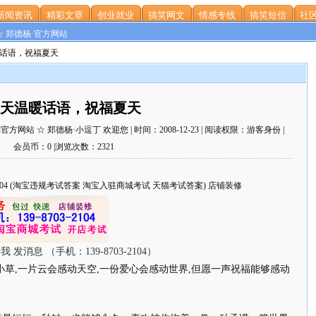
新闻资讯
精彩文章
创业就业
搞笑网文
情感专线
搞笑短信
社区
☆ 郑德杨·官方网站
暖话语，祝福夏天
天温暖话语，祝福夏天
站 ☆ 郑德杨·小逗丁 欢迎您 | 时间：2008-12-23 | 阅读权限：游客身份 |
会员币：0 |浏览次数：2321
703-2104 (淘宝违规考试答案 淘宝入驻商城考试 天猫考试答案) 店铺装修
小草,一片云会感动天空,一份爱心会感动世界,但愿一声祝福能够感动