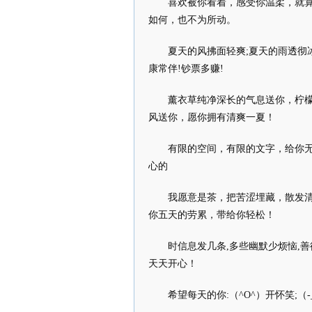
喜欢被你看着，感受你温柔，就
如何，也不为所动。
夏天的风拂面轻爽;夏天的雨透彻
康常伴!钞票多赚!
薰衣草纯净深长的气息送你，柠
风送你，愿你拥有清爽一夏！
有限的空间，有限的文字，给你
心的
我愿意是茶，把苦涩埋藏，散发
你五天的劳累，带给你轻松！
时信息发几条,多些幽默少烦恼,善
天天开心！
希望每天的你:（^O^）开怀笑;（-