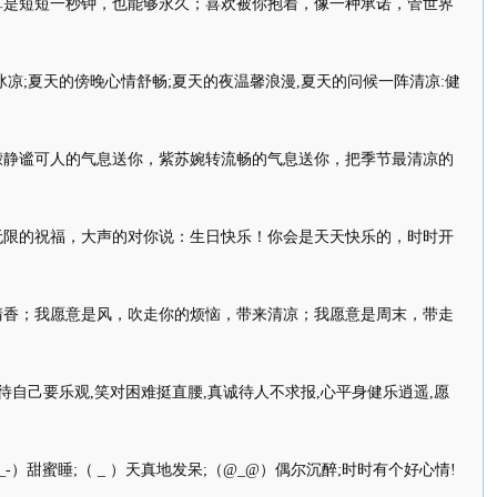
算是短短一秒钟，也能够永久；喜欢被你抱着，像一种承诺，管世界
冰凉;夏天的傍晚心情舒畅;夏天的夜温馨浪漫,夏天的问候一阵清凉:健
檬静谧可人的气息送你，紫苏婉转流畅的气息送你，把季节最清凉的
无限的祝福，大声的对你说：生日快乐！你会是天天快乐的，时时开
清香；我愿意是风，吹走你的烦恼，带来清凉；我愿意是周末，带走
待自己要乐观,笑对困难挺直腰,真诚待人不求报,心平身健乐逍遥,愿
_-）甜蜜睡;（ _ ）天真地发呆;（@_@）偶尔沉醉;时时有个好心情!