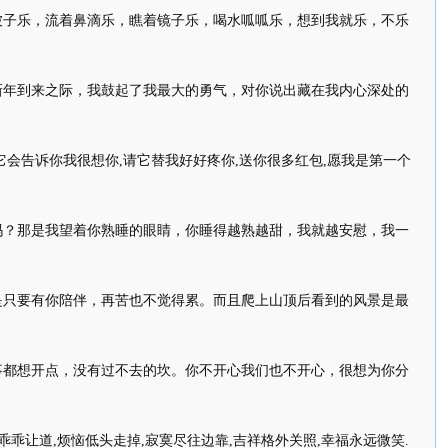
被子乐，流着鼻滴乐，瞧着镜子乐，喝水呱呱乐，想到我就乐，不乐
新年到来之际，我鼓起了我最大的勇气，对你说出藏在我内心深处的
它会告诉你我很想你,请它替我好好疼你,送你很多红包,愿我是第一个
吗？那是我望着你熟睡的眼睛，你睡得越熟越甜，我就越安慰，我一
是只要有你陪伴，再苦也不觉得累。而且爬上山顶后看到的风景是最
事都想开点，没有过不去的坎。你不开心我们也不开心，很想为你分
乖乖让道,烦恼低头走掉,寂寞尽往边靠,吉祥格外关照,幸福永远微笑.