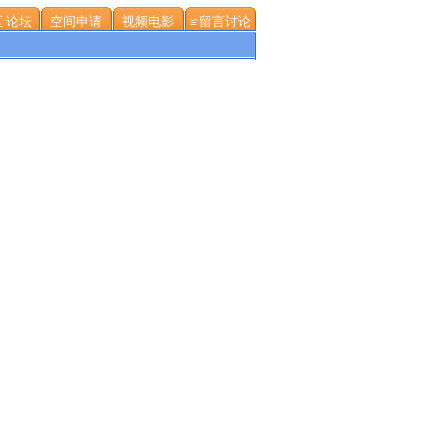
 论坛
空间申请
视频电影
≌留言讨论