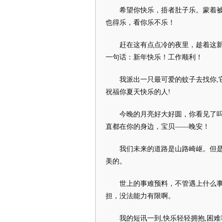
希望你快乐，捂者肚子乐。蒙着
也得乐，看你乐不乐！
赶在这有点点冷的夜里，趁着这
一句话：新年快乐！工作顺利！
我派出一只最可爱的蚊子去找你,
祝福你夏天快乐的人!
今晚的月亮好大好圆，你看见了
直都在你的身边，宝贝——晚安！
我们未来的道路是山路崎岖。但
美的。
世上的事难预料，不管遇上什么
担，没法能力有限啊。
我的短讯一到,快乐轻轻拥抱,困难