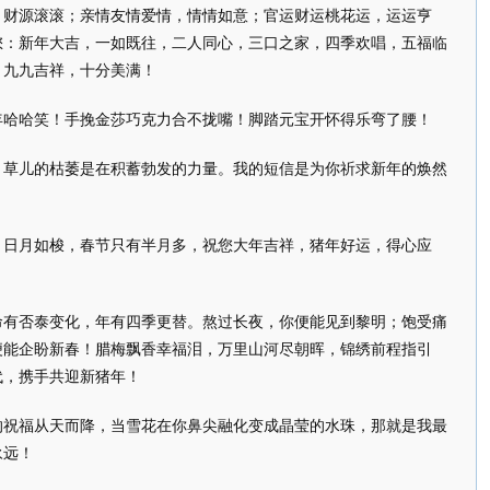
，财源滚滚；亲情友情爱情，情情如意；官运财运桃花运，运运亨
您：新年大吉，一如既往，二人同心，三口之家，四季欢唱，五福临
，九九吉祥，十分美满！
年哈哈笑！手挽金莎巧克力合不拢嘴！脚踏元宝开怀得乐弯了腰！
，草儿的枯萎是在积蓄勃发的力量。我的短信是为你祈求新年的焕然
，日月如梭，春节只有半月多，祝您大年吉祥，猪年好运，得心应
命有否泰变化，年有四季更替。熬过长夜，你便能见到黎明；饱受痛
便能企盼新春！腊梅飘香幸福泪，万里山河尽朝晖，锦绣前程指引
代，携手共迎新猪年！
后的祝福从天而降，当雪花在你鼻尖融化变成晶莹的水珠，那就是我最
永远！