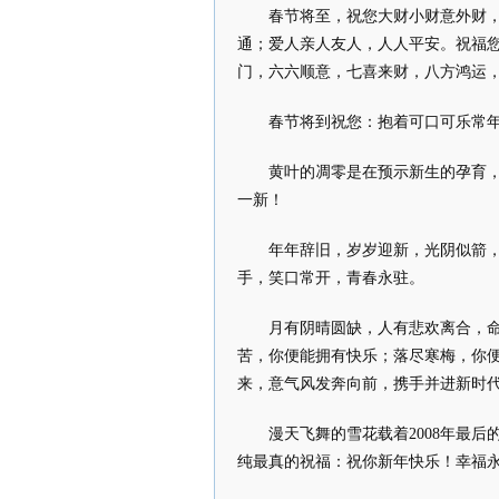
春节将至，祝您大财小财意外财
通；爱人亲人友人，人人平安。祝福
门，六六顺意，七喜来财，八方鸿运
春节将到祝您：抱着可口可乐常
黄叶的凋零是在预示新生的孕育
一新！
年年辞旧，岁岁迎新，光阴似箭
手，笑口常开，青春永驻。
月有阴晴圆缺，人有悲欢离合，
苦，你便能拥有快乐；落尽寒梅，你
来，意气风发奔向前，携手并进新时
漫天飞舞的雪花载着2008年最
纯最真的祝福：祝你新年快乐！幸福