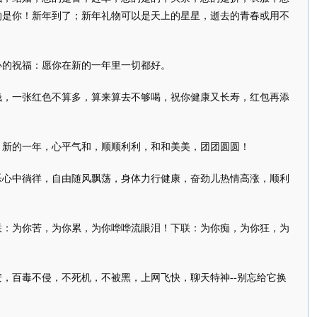
的是你！新年到了；新年礼物可以是天上的星星，逝去的青春或用不
心的祝福：愿你在新的一年里一切都好。
钱，一张红色不算多，算来算去不够喝，祝你健康又长寿，红包再添
！新的一年，心平气和，顺顺利利，和和美美，团团圆圆！
乐心中徜徉，自由随风飘荡，身体力行健康，奋劲儿热情高涨，顺利
联：为你苦，为你累，为你哗哗流眼泪！下联：为你痴，为你狂，为
，百毒不侵，不死机，不被黑，上网飞快，聊天特神--别忘给它换