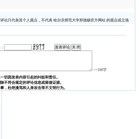
评论只代表其个人观点，不代表 哈尔滨师范大学郑德杨官方网站 的观点或立场
码：
<=100字
担一切因发表内容引起的纠纷和责任。
删除不符合规定的评论信息或留做证据。
论事，杜绝漫骂和人身攻击等不文明行为。