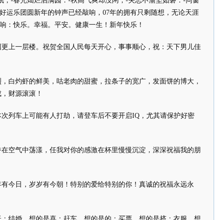
眠；-春光灿烂洒满园：-秋高气爽却没闲；-矢志不渝坚如磐：-同窗
旦好运乐团圆新年的钟声已经敲响，07年的拥有只剩随想，无论天涯
回响：快乐。幸福。平安。健康一生！新年快乐！
国更上一层楼。祝贺全国人民每天开心，事事顺心，祝：天下男儿佳
烈，白灼虾的鲜美，咕老肉的甜蜜，拉条子的宽广，发面饼的博大，
成，财源滚滚！
次列车上可能有人打劫，请登车后不要开启IQ，尤其请保护好密
香在空气中荡漾，任我对你的感激在杯里慢慢沉淀，深深祝福我的朋
年有今日，岁岁有今朝！特别的爱给特别的你！真诚的祝福永远永
低；结婚，想的是喜；赶车，想的是的；买票，想的是挤；衣服，想