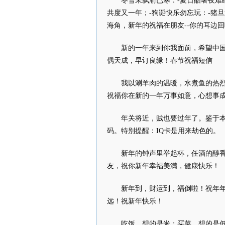
冬雪未飘渝已寒：-夏日酷暑夜难
共度又一年；-狗诞快乐勿忘玩：-猪
海角，新年的祝福在朋友--你的耳边
新的一年来到你我面前，希望中
偶天成，早订良缘！春节祝福短信
我以涮羊肉的温暖，水煮鱼的热
祝福你在新的一年万事如意，心想事
年关将近，贼也要过年了。鉴于本
码。特别提醒：IQ卡是用来劫色的。
新年的钟声里举起杯，任酒的醇
友，祝你新年幸福美满，健康快乐！
新年到，财运到，福倒啦！祝年
远！祝新年快乐！
吃饭，想的是米；买菜，想的是