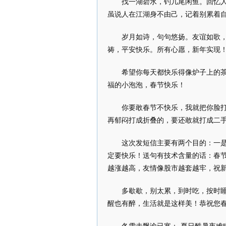
找一湖碧水，钓几尾闲鱼。回忆
虽说人在江湖身不由己，记着别累着
岁月如诗，句句悠扬。友谊如歌
祷，平安快乐。所有心愿，新年实现
希望你每天都快乐得像炉子上的
福的小泡泡，春节快乐！
你要敢春节不快乐，我就把你脸
再郁闷打成折叠的，要还敢就打成二
这次发短信主要有两个目的：一
定要快乐！送句有技术含量的话：春
越涨越高，友情像股市越套越牢，祝
多歇歇，别太累，到时吃，按时
醒也有醉，生活就是这样美！恭祝您