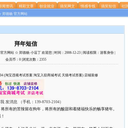
新闻资讯
精彩文章
创业就业
搞笑网文
情感专线
搞笑短信
社区
☆ 郑德杨·官方网站
拜年短信
站 ☆ 郑德杨·小逗丁 欢迎您 | 时间：2008-12-23 | 阅读权限：游客身份 |
会员币：0 |浏览次数：2355
703-2104 (淘宝违规考试答案 淘宝入驻商城考试 天猫考试答案) 店铺装修
。将所有的苦辣留在狗年，将所有的酸甜和着猪福快乐的畅享猪年。
愿！