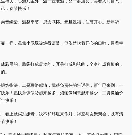
人生得失，心游凡尘外，温一壶老酒，交一群朋友，笑看人间百态，
自己，春节快乐！
，余音绕梁。温馨季节，思念满怀。元旦祝福，佳节开心。新年祈
！
茶壶一样，虽然小屁屁被烧得滚烫，但依然吹着开心的口哨，冒着幸
打成彩屏的，脑袋打成震动的，耳朵打成和弦的，全身打成直板的，
手的。
是锻炼指法，二是联络感情，我很负责任的告诉你，新年已来到，一
节快乐！愿快乐像假货越来越多，烦恼像利息越来越少，工资像油价
新年快乐！
睡，看上就买别嫌贵，决不和环境来作对，得空与友聚聚会，既有清
春节快乐！