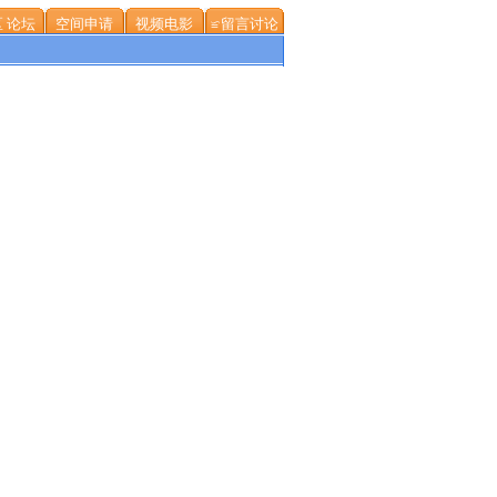
 论坛
空间申请
视频电影
≌留言讨论