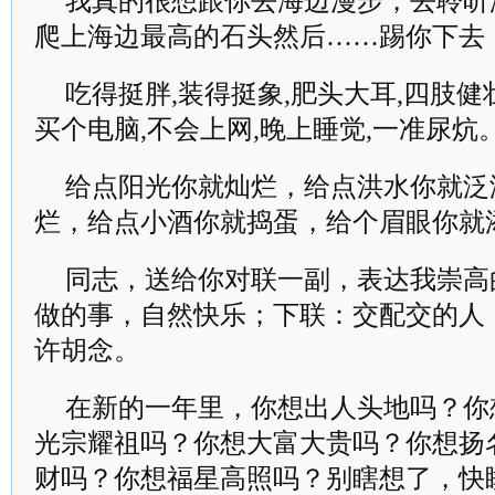
我真的很想跟你去海边漫步，去聆听
爬上海边最高的石头然后……踢你下去
吃得挺胖,装得挺象,肥头大耳,四肢健壮
买个电脑,不会上网,晚上睡觉,一准尿炕
给点阳光你就灿烂，给点洪水你就泛
烂，给点小酒你就捣蛋，给个眉眼你就
同志，送给你对联一副，表达我崇高
做的事，自然快乐；下联：交配交的人
许胡念。
在新的一年里，你想出人头地吗？你
光宗耀祖吗？你想大富大贵吗？你想扬
财吗？你想福星高照吗？别瞎想了，快