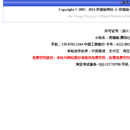
|
留言
Copyright © 2005 - 2014
郑德杨网站 ☆ 郑德杨·官方
the Zheng Deyang’s Official Website of 
许可证号：
滇IC
☆站长：郑德杨 腾讯QQ:121
手机：139-8703-2104 中国工商银行-卡号：6222-0025
本站合作伙伴：
中国雅虎
支付宝
淘
免费空间提供：本站为网站爱好者提供免费空间，如需免费空间
淘宝考试服务: QQ:121719780 手
淘宝商城考试答案 淘宝考试答案 淘宝商城考试 淘宝网考试答案 淘宝违规考试答案
宝考试: QQ:1