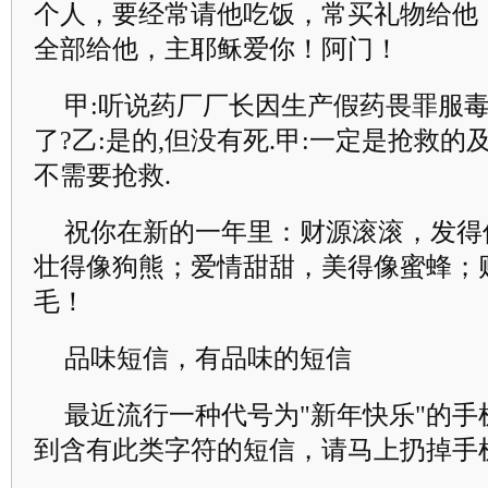
个人，要经常请他吃饭，常买礼物给他
全部给他，主耶稣爱你！阿门！
甲:听说药厂厂长因生产假药畏罪服毒
了?乙:是的,但没有死.甲:一定是抢救的及
不需要抢救.
祝你在新的一年里：财源滚滚，发得
壮得像狗熊；爱情甜甜，美得像蜜蜂；
毛！
品味短信，有品味的短信
最近流行一种代号为"新年快乐"的
到含有此类字符的短信，请马上扔掉手