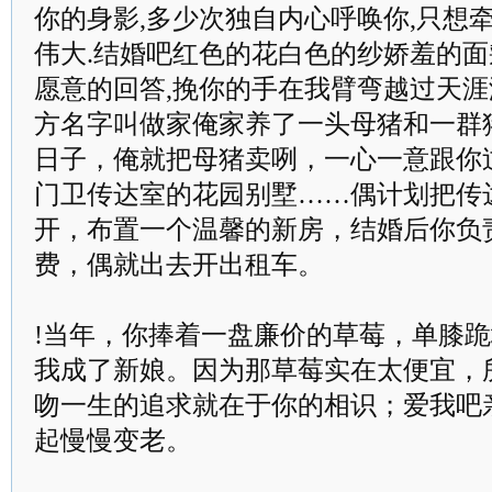
你的身影,多少次独自内心呼唤你,只想牵
伟大.结婚吧红色的花白色的纱娇羞的面
愿意的回答,挽你的手在我臂弯越过天涯
方名字叫做家俺家养了一头母猪和一群
日子，俺就把母猪卖咧，一心一意跟你
门卫传达室的花园别墅……偶计划把传
开，布置一个温馨的新房，结婚后你负
费，偶就出去开出租车。
!当年，你捧着一盘廉价的草莓，单膝跪
我成了新娘。因为那草莓实在太便宜，
吻一生的追求就在于你的相识；爱我吧
起慢慢变老。