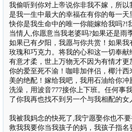
我偷听到你对上帝说你非我不嫁，所以
是我一生中最大的幸福在有你的每一天
快你是我生命中的唯一你能嫁给我吗?!
当情人,你愿意当我老婆吗?如果还是雨
如果已有夕阳，我愿与你共赏！如果我
玫瑰和巧克力。将我的心和这一切奉献
有意才柔，世上万物无不因为有情才更
你的爱至死不渝！咖啡加伴侣，椰汁西
美的绝配！嫁给我吧，我用石油给你冲
洗澡，用波音777接你上下班。任何事
了你我再也找不到另一个与我相配的女
我被我妈念的快死了,我宁愿娶你也不要
救我我要你当我孩子的妈，我孩子指名