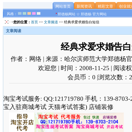
网站首页
新闻资讯
精彩文章
创业就
风格：
郑德杨网站 ☆ 郑德杨·官方网站
您的位置：
首页
>>
文章频道
>> 经典求爱求婚告白短信
文章阅读
经典求爱求婚告白
作者：网络 | 来源：哈尔滨师范大学郑德杨官
欢迎您 | 时间：2008-11-25 | 阅
会员币：0 |浏览次数：2
淘宝考试服务: QQ:121719780 手机：139-870
宝入驻商城考试 天猫考试答案) 店铺装修