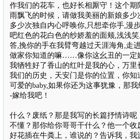
作我们的花车，也好长相厮守！这个期
雨飘飞的时候，请做我美丽的新娘多少
多少次独自内心呼唤你,只想牵你手,漫步
吧红色的花白色的纱娇羞的面颊,浅浅
答,挽你的手在我臂弯越过天涯海角,走
做家你知道的嘛……像你这幺丑的一定
我牺牲好了香山的红叶是我的心，万里
我们的历史，天安门是你的位置，你知
可爱的baby,如果你还为这事犹豫，那我
-嫁给我吧！
什么？废纸？那是我写的长篇抒情诗呢
不懂？那你给你哥哥干什么？他一个收
好花插在牛粪上，谁说的？告诉我，我