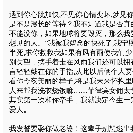
遇到你心跳加快,不见你心情变坏,梦见
是不是漫长的等待？我不知道我是否真
不能没你，如果地球将要毁灭，那么我
想见的人。”我被我妈念的快死了,我宁
半死,求你救救我如果有风有雨使我们
别失望，携手着走在风雨我们还可以拥
言轻轻戴在你的手指,从此以后俩个人要
看你今夜美丽的样子,将是我未来怀抱
人来帮我洗衣烧饭嘛……菲律宾女佣太
其实第一次和你牵手，我就决定今生一
爱人。
我发誓要娶你做老婆！这辈子别想逃出