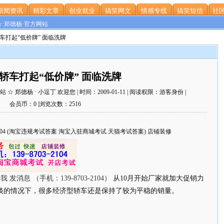
新闻资讯
精彩文章
创业就业
搞笑网文
情感专线
搞笑短信
社区
☆ 郑德杨·官方网站
轿车打起“低价牌” 面临洗牌
轿车打起“低价牌” 面临洗牌
 郑德杨 · 小逗丁 欢迎您 | 时间：2009-01-11 | 阅读权限：游客身份 |
会员币：0 |浏览次数：2516
703-2104 (淘宝违规考试答案 淘宝入驻商城考试 天猫考试答案) 店铺装修
从10月开始厂家就加大促销力
看淡的情况下，很多经济型轿车还是保持了较为平稳的销量。