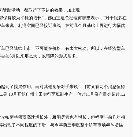
和赞助活动，都取得了不错的效果，加上现
都保持较为平稳的增长”，佛山宝迪总经理何志坚表示，“对于很多在
轿车来说，利润空间已经接近底线，在前几个月基础上再进行大幅优
新车已经陆续上市，不可能在价格上有太大松动。所以，在经济型车
会如6月以来那么大，以暗降的形式居多。
场起到了搅局作用。而对其他竞争对手来说，目前又有两个消息值得
是 10月开始广州丰田实行两班制生产，估计11月份产量会超过1.2
大众帕萨特领驭高速增长外，雅阁尽管也有增长，但幅度与前几年相
等出现了不同程度的下滑，与今年前三季度整个轿车市场40％增幅