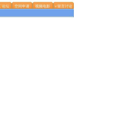
 论坛
空间申请
视频电影
≌留言讨论