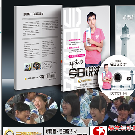
第
频
》
第