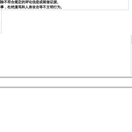
删除不符合规定的评论信息或留做证据。
论事，杜绝漫骂和人身攻击等不文明行为。