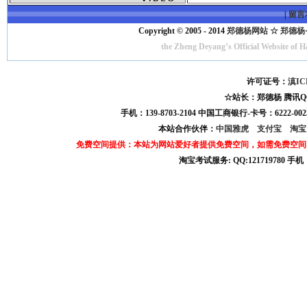
|
留言
Copyright © 2005 - 2014
郑德杨网站 ☆ 郑德杨·官方
the Zheng Deyang’s Official Website of 
许可证号：
滇IC
☆站长：郑德杨 腾讯QQ:121
手机：139-8703-2104 中国工商银行-卡号：6222-0025
本站合作伙伴：
中国雅虎
支付宝
淘
免费空间提供：本站为网站爱好者提供免费空间，如需免费空间
淘宝考试服务: QQ:121719780 手
淘宝商城考试答案 淘宝考试答案 淘宝商城考试 淘宝网考试答案 淘宝违规考试答案
宝考试: QQ:1