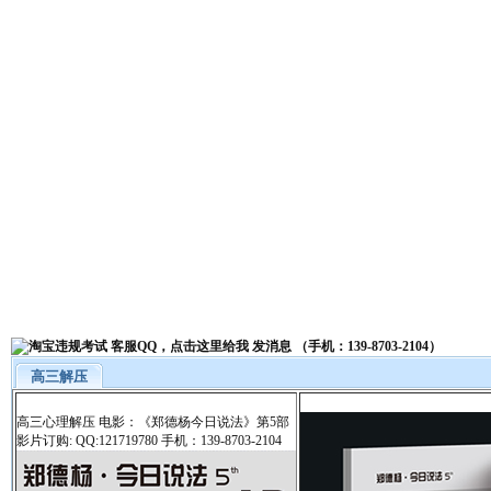
高三解压
高三心理解压 电影：《郑德杨今日说法》第5部
影片订购: QQ:121719780 手机：139-8703-2104