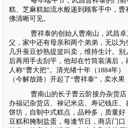
每年端午节，武昌曹祥泰的门前
糕、芝麻糕如流水般递到顾客手中，曹
佛清晰可见。
曹祥泰的创始人曹南山，武昌卓刀
父，家中还有母亲和两个弟弟，无以为
几升蚕豆炒熟提篮叫卖，维持生计。别
后再用手去刮平，他却在竹筒装满后，
人称“曹大把”。清光绪十年（1884年
（今解放路）开起了“曹祥泰”，卖水果
曹南山的长子曹云阶接办杂货店
办福记杂货店、禄记米店、寿记钱庄、
饼坊，自制中式糕点，品种多，质量好
豆糕和腌制盐蛋，每逢节日，商店门口