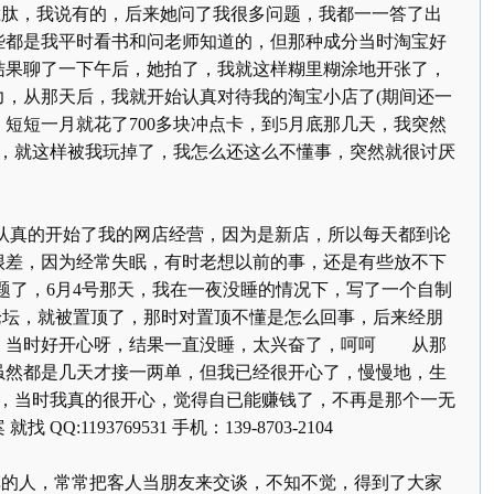
，我说有的，后来她问了我很多问题，我都一一答了出
些都是我平时看书
和问
老师知道的，但那种成分当时淘宝好
结果聊了一下午后，她拍了，我就这样糊里糊涂地开张了，
力，从那天后，我就开始认真对待我的淘宝小店了
(
期间还一
，短短一月就花了
700
多块冲点卡，到
5
月底那几天，我突然
，就这样被我玩掉了，我怎么还这么不懂事，突然就很讨厌
认真的开始了我的网店经营，因为是新店，所以每天都到论
很差，因为经常失眠，有时老想以前的事，还是有些放不下
题了，
6
月
4
号那天，我在一夜没睡的情况下，写了一个自制
论坛，就被置顶了，那时对置顶不懂是怎么回事，后来经朋
，当时好开心呀，结果一直没睡，太兴奋了，呵呵 从那
虽然都是几天才接一两单，但我已经很开心了，慢慢地，生
，当时我真的很开心，觉得自已能赚钱了，不再是那个一无
案
就找
QQ:1193769531
手机：
139-8703-2104
人，常常把客人当朋友来交谈，不知不觉，得到了大家