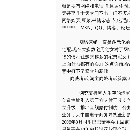
就是要有网络和电话
,
并且居住周
天甚至几十天大门不出二门不迈
,
网络购买
,
豆浆
,
书籍杂志
,
衣服
,
毛
******、
MSN
、
QQ
、博客、论坛
网络营销一直是多元化的
宅配
.
现在大多数宅男宅女对于网
物的便利让越来越多的宅男宅女
上面什么都有的卖
.
而这点你商场
意中打下了坚实的基础
.
商诚考试
淘宝商城考试答案
浏览支持宅人生存的淘宝网
创造性地引入第三方支付工具支
宝升级，推出全额赔付制度，合
业务，为中国电子商务寻找全新
2008
年
3
月阿里巴巴董事会主席兼
易量要在
10
年内超过沃尔玛全球