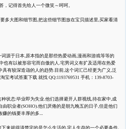
答，记得首先给人一个微笑～呵呵。
定要多大图和细节图
,
把这些细节图放在宝贝描述里
,
买家看清
一词源于日本
,
原本指的是那些热爱动画
,
漫画和游戏等等的
中也有以被形容宅而自傲的人
.
宅男词义有扩及适用在热爱
中具有较深造诣的人的趋势
.
目前
,
这个词汇己经更为广义
,
泛
.
淘宝考试答案下载
就找
QQ:1193769531
手机：
139-8703-
这种状态
:
毕业即为失业
.
他们选择避开人群视线
,
待在家中
,
成
自由职业者
(SOHO).
他们厌倦的是朝九晚五的日子
,
但是他们
族赚的钱要丰厚的多
...
接下来就得清楚宅的是怎么生活的
.
宅人生存的一个必要条件
,