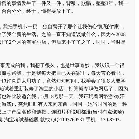
错愕的事情发生了一件又一件，背叛，欺骗，整整
3
年，我一
，合合分分，终于，懂得要放下了。
，我把手机卡一扔，独自离开了那个让我伤心彻底的“家”，
始了我全新的生活。之前一直不知道该做什么，因为在
2008
开了
2
个月的淘宝小店，但后来不了了之了，呵呵，当时是
一事无成的我，我想了很久，也是世事奇妙，我认识一个很
很愿意帮我，于是我每天把自已关在家里，每天苦心看书，
，也许真是太用功了，竟然短短时间，我学会了很多人要学
始试着重新装修了淘宝的小店，打算就专职做网店了，因为
店也许比较适合我，
5
月
18
号那一天，我正玩着网络游戏
(
汗
的游戏
)
，突然旺旺有人来问东西，呵呵，她当时问的是一种
只上了产品名称和链接，连图片和说明都没
(
当时有点懒哈
)
案
淘宝考试基础题
就找
QQ:1193769531
手机：
139-8703-