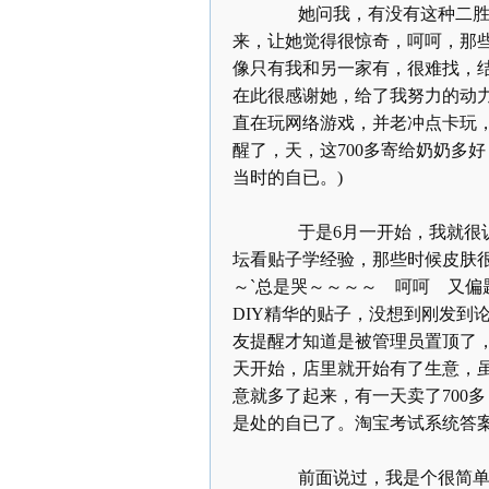
她问我，有没有这种二胜肽
来，让她觉得很惊奇，呵呵，那
像只有我和另一家有，很难找，
在此很感谢她，给了我努力的动
直在玩网络游戏，并老冲点卡玩
醒了，天，这
700
多寄给奶奶多好
当时的自已。
)
于是
6
月一开始，我就很
坛看贴子学经验，那些时候皮肤
～
`
总是哭～～～～ 呵呵 又偏
DIY
精华的贴子，没想到刚发到
友提醒才知道是被管理员置顶了
天开始，店里就开始有了生意，
意就多了起来，有一天卖了
700
多
是处的自已了。淘宝考试系统答
前面说过，我是个很简单的