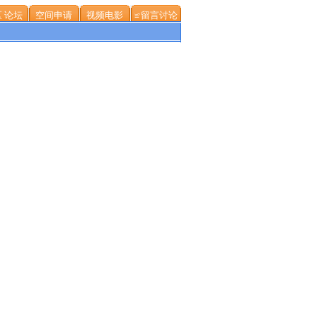
 论坛
空间申请
视频电影
≌留言讨论