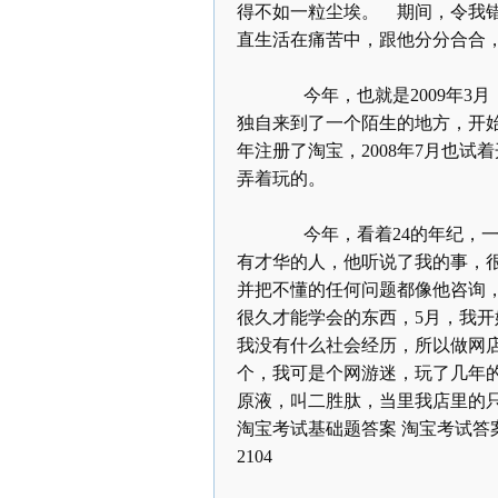
得不如一粒尘埃。 期间，令我
直生活在痛苦中，跟他分分合合
今年，也就是
2009
年
3
月
独自来到了一个陌生的地方，开
年注册了淘宝，
2008
年
7
月也试着
弄着玩的。
今年，看着
24
的年纪，
有才华的人，他听说了我的事，
并把不懂的任何问题都像他咨询
很久才能学会的东西，
5
月，我开
我没有什么社会经历，所以做网
个，我可是个网游迷，玩了几年
原液，叫二胜肽，当里我店里的
淘宝考试基础题答案
淘宝考试答
2104