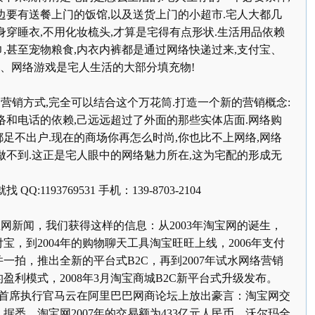
边要有送餐上门的饭馆
,
以及送货上门的小超市
.
宅人大都几
身穿睡衣
,
不用化妆梳头
,
才算是宅得有点形状
.
生活用品依赖
巾
,
甚至宠物粮食
,
内衣内裤都是通过网络快递过来
,
支付宝、
、网络游戏是宅人生活的大部分填充物
!
营销方式
,
完全可以结合这个万花筒
.
打造一个新的营销概念
:
络和电话的依赖
,
己远远超过了外面的那些实体店面
.
网络购
都足不出户
.
现在的商场你再怎么时尚
,
你也比不上网络
,
网络
做不到
.
这正是宅人眼中的网络魅力所在
,
这为宅配的形成无
就找
QQ:1193769531
手机：
139-8703-2104
新闻，我们获得这样的信息：从
2003
年淘宝网的诞生，
付宝，到
2004
年的购物聊天工具淘宝旺旺上线，
2006
年支付
并一拍，推出全新的平台式
B
2C
，再到
2007
年试水网络营销
的盈利模式，
2008
年
3
月淘宝商城
B
2C
新平台式升级发布。
首席执行官马云在阿里巴巴网商论坛上放出豪言：淘宝网交
。据悉，淘宝网
2007
年的交易额为
433
亿元人民币，沃尔玛全