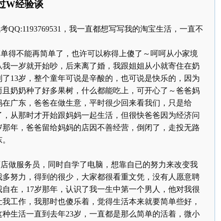
过
W
经验谈
考
QQ:1193769531
，我一直都想写写我的淘宝生活，一直不
得不能再简单了，也许可以称得上傻了～呵呵从小家境
从我一岁就开始吵，后来离了婚，我跟姐姐从小就寄住在奶
到了
13
岁，整个童年可说是辛酸的，也可说是快乐的，因为
而且奶奶种了好多果树，什么都能吃上，可开心了～爸爸妈
妈在广东，爸爸在做生意，平时很少回来看我们，只是给
了，从那时才开始跟妈妈一起生活，但很快爸爸因为经济问
岁那年，爸爸留给妈妈的店因不善经营，倒闭了，走投无路
东。
做服务员，同时自学了电脑，想靠自已的努力来改变我
我多努力，得到的很少，大家都很看重文凭，没有人愿意聘
我自在，
17
岁那年，认识了我一生中第一个男人，他对我很
让我工作，我那时也傻乐着，觉得生活本来就要简单些好，
这种生活一直到去年
23
岁，一直都是那么简单的活着，微小