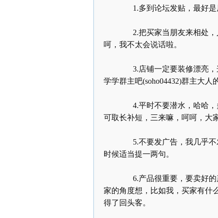
1.
多到论坛发贴，最好是
2.
把买家当朋友来相处，
呵，我不太会说话啦。
3.
店铺一定要装修漂亮，
学学群主吧
(soho04432)
群主大人
4.
平时不要潜水，哈哈，
可取长补短，三来嘛，呵呵，大
5.
不要发广告，我几乎不
时候适当提一两句。
6.
产品很重要，要卖好的
家的角度想，比如我，买家有什
得了回头客。