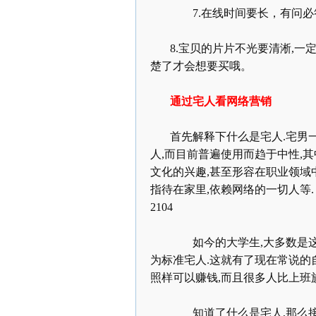
7.
在线时间要长，有问必
8.
宝贝的片片不光要清淅
,
一
楚了才会想要买哦。
通过宅人看网络营销
首先解释下什么是宅人
.
宅男
人
,
而目前普遍使用而趋于中性
,
其
文化的兴趣
,
甚至形容在职业领域
指待在家里
,
依赖网络的一切人等
2104
如今的大学生
,
大多数是
为标准宅人
.
这就有了现在常说的
照样可以赚钱
,
而且很多人比上班
知道了什么是宅人
,
那么