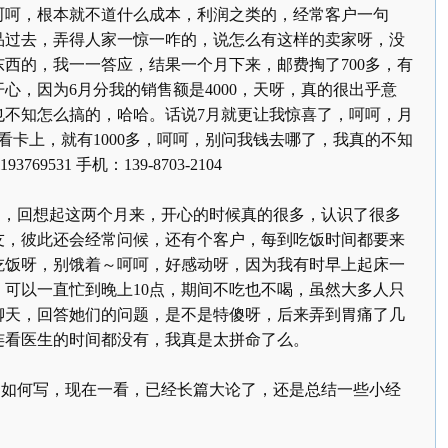
呵呵，根本就不道什么成本，利润之类的，经常客户一句
品过去，弄得人家一惊一咋的，说怎么有这样的卖家呀，没
东西的，我一一答应，结果一个月下来，邮费掏了
700
多，有
开心，因为
6
月分我的销售额是
4000
，天呀，真的很出乎意
也不知怎么搞的，哈哈。话说
7
月就更让我惊喜了，呵呵，月
看卡上，就有
1000
多，呵呵，别问我钱去哪了，我真的不知
193769531
手机：
139-8703-2104
回想起这两个月来，开心的时候真的很多，认识了很多
友，彼此还会经常问候，还有个客户，每到吃饭时间都要来
吃饭呀，别饿着～呵呵，好感动呀，因为我有时早上起床一
，可以一直忙到晚上
10
点，期间不吃也不喝，虽然大多人只
聊天，回答她们的问题，是不是特傻呀，后来弄到胃痛了几
连看医生的时间都没有，我真是太拼命了么。
何写，现在一看，已经长篇大论了，还是总结一些小经