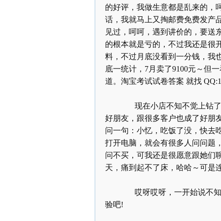
的好评，我做生意都是乱来的，
话，我就马上又掏邮费免费发产
见过，呵呵，遇到讲价的，要送
的根本就是亏的，不过我还是很
料，不过月底没看到一分钱，我
底一统计，
7
月卖了
9100
元～但一
道。淘宝考试试卷答案
就找
QQ:1
现在小店不知不觉上钻了，
好朋友，跟很多客户也成了好朋
问一句：小忆，吃饭了没，快去
打开电脑，就会有很多人问问题
问不买，可我还是很愿意跟她们
天，痛到起不了床，哈哈～可是
哎呀哎呀，一开始说不知如
验吧
!