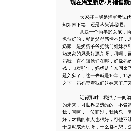
现在淘宝新店
2
月销售额
大家好～我是淘宝考试代
知如何下笔，还是从头说起吧。
我是一个简单的女孩，简单
也蛮好的，就是父母感情不好，
奶家，是奶奶爷爷把我们姐妹养
奶奶家的风景好漂亮呀，呵呵，
妈我一直不知他们在哪，好像妈
钱，
13
岁那年，妈妈从广东回来
题入狱了，这一去就是
10
年，
15
之下，妈妈带着我们姐妹来了广
记得那时，我找了一间酒店
的未来，可世界是残酷的，不管
我，呵呵，一笑而过，我快乐 
好，对我的家人也很好，可他不
于是就成天玩呀，什么都不想，