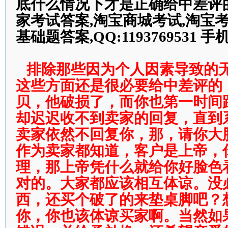
底什么情况下才是正确给中差评
家考试答案,淘宝商城考试,淘宝
基础题答案,QQ:1193769531 手机：
排除那些因为个人因素导致的
这些方面还是很必要给中差评的
贝，他破损了，而你也第一时间
却迟迟收不到卖家的回复，直到
卖家依然不回复你，那，请你大
作为卖家都知道，客户是上帝，
理，那上帝凭什么就给你好脸色
对的。大家都应该相互体谅。没
西，还买个破了的来垫桌脚吧？
你，你也该体谅买家啊。当然如