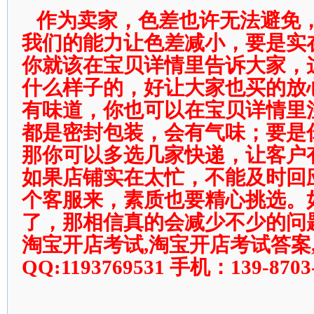
作为卖家，色差也许无法避免
我们的能力让色差减小，要是实
你就该在宝贝详情里告诉大家，
什么样子的，好让大家也买的放
有味道，你也可以在宝贝详情里
都是密封包装，会有气味；要是
那你可以多选几家快递，让客户
如果店铺实在太忙，不能及时回
个客服来，素质也要精心挑选。
了，那相信真的会减少不少的问
淘宝开店考试,淘宝开店考试答案
QQ:1193769531 手机：139-8703