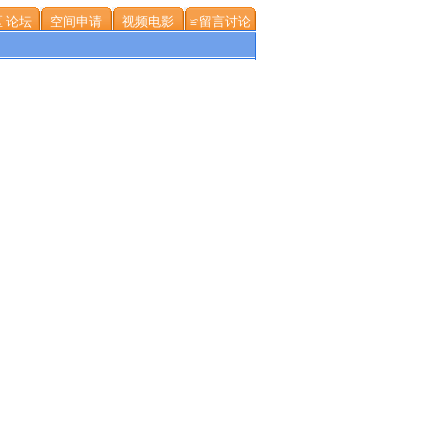
 论坛
空间申请
视频电影
≌留言讨论