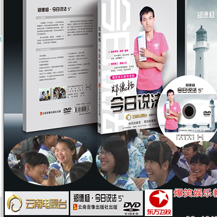
第
频
》
第