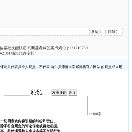
【
复制
】 【
打印
】
础技能认证 判断题考试答案 代考QQ:121719780
3-2104 临沧代办专利
评论只代表其个人观点，不代表 哈尔滨师范大学郑德杨官方网站 的观点或立场
码：
<=100字
担一切因发表内容引起的纠纷和责任。
删除不符合规定的评论信息或留做证据。
论事，杜绝漫骂和人身攻击等不文明行为。