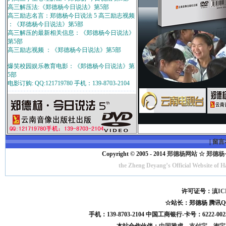
高三解压法:《郑德杨今日说法》第5部
高三励志名言：郑德杨今日说法 5 高三励志视频
：《郑德杨今日说法》第5部
高三解压的最新相关信息：《郑德杨今日说法》
第5部
高三励志视频 ：《郑德杨今日说法》第5部
爆笑校园娱乐教育电影：《郑德杨今日说法》第
5部
电影订购: QQ:121719780 手机：139-8703-2104
|
留言
Copyright © 2005 - 2014
郑德杨网站 ☆ 郑德杨·官方
the Zheng Deyang’s Official Website of 
许可证号：
滇IC
☆站长：郑德杨 腾讯QQ:121
手机：139-8703-2104 中国工商银行-卡号：6222-0025