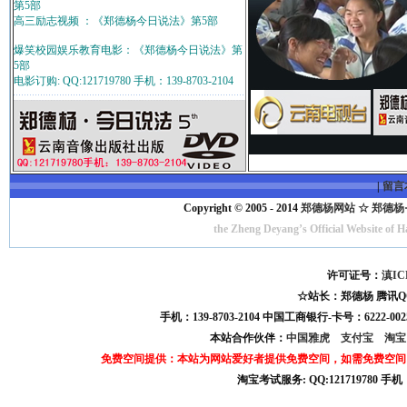
第5部
高三励志视频 ：《郑德杨今日说法》第5部
爆笑校园娱乐教育电影：《郑德杨今日说法》第
5部
电影订购: QQ:121719780 手机：139-8703-2104
|
留言
Copyright © 2005 - 2014
郑德杨网站 ☆ 郑德杨·官方
the Zheng Deyang’s Official Website of 
许可证号：
滇IC
☆站长：郑德杨 腾讯QQ:121
手机：139-8703-2104 中国工商银行-卡号：6222-0025
本站合作伙伴：
中国雅虎
支付宝
淘
免费空间提供：本站为网站爱好者提供免费空间，如需免费空间
淘宝考试服务: QQ:121719780 手
淘宝商城考试答案 淘宝考试答案 淘宝商城考试 淘宝网考试答案 淘宝违规考试答案