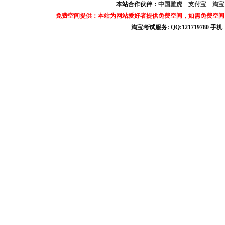
本站合作伙伴：
中国雅虎
支付宝
淘
免费空间提供：本站为网站爱好者提供免费空间，如需免费空间
淘宝考试服务: QQ:121719780 手
淘宝商城考试答案 淘宝考试答案 淘宝商城考试 淘宝网考试答案 淘宝违规考试答案
宝考试: QQ:1