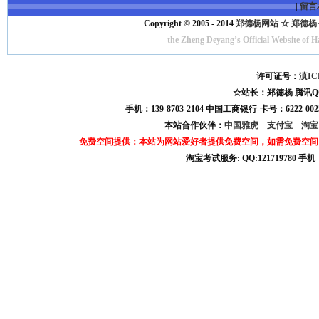
|
留言
Copyright © 2005 - 2014
郑德杨网站 ☆ 郑德杨·官方
the Zheng Deyang’s Official Website of 
许可证号：
滇IC
☆站长：郑德杨 腾讯QQ:121
手机：139-8703-2104 中国工商银行-卡号：6222-0025
本站合作伙伴：
中国雅虎
支付宝
淘
免费空间提供：本站为网站爱好者提供免费空间，如需免费空间
淘宝考试服务: QQ:121719780 手
淘宝商城考试答案 淘宝考试答案 淘宝商城考试 淘宝网考试答案 淘宝违规考试答案
宝考试: QQ:1