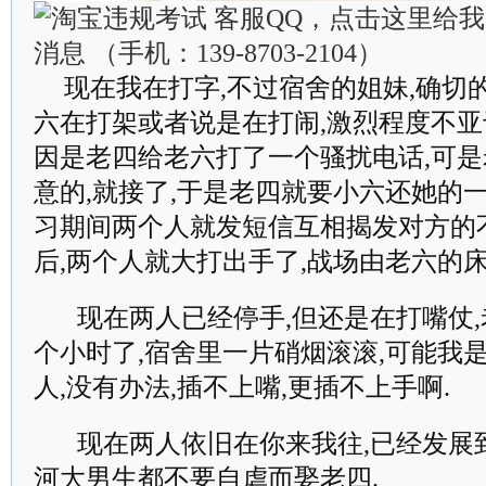
现在我在打字,不过宿舍的姐妹,确切
六在打架或者说是在打闹,激烈程度不亚
因是老四给老六打了一个骚扰电话,可
意的,就接了,于是老四就要小六还她的一
习期间两个人就发短信互相揭发对方的
后,两个人就大打出手了,战场由老六的
现在两人已经停手,但还是在打嘴仗
个小时了,宿舍里一片硝烟滚滚,可能我
人,没有办法,插不上嘴,更插不上手啊.
现在两人依旧在你来我往,已经发展
河大男生都不要自虐而娶老四.