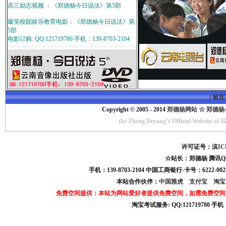
高三励志视频 ：《郑德杨今日说法》第5部
爆笑校园娱乐教育电影：《郑德杨今日说法》第
5部
电影订购: QQ:121719780 手机：139-8703-2104
|
留言
Copyright © 2005 - 2014
郑德杨网站 ☆ 郑德杨·官方
the Zheng Deyang’s Official Website of 
许可证号：
滇IC
☆站长：郑德杨 腾讯QQ:121
手机：139-8703-2104 中国工商银行-卡号：6222-0025
本站合作伙伴：
中国雅虎
支付宝
淘
免费空间提供：本站为网站爱好者提供免费空间，如需免费空间
淘宝考试服务: QQ:121719780 手
淘宝商城考试答案 淘宝考试答案 淘宝商城考试 淘宝网考试答案 淘宝违规考试答案