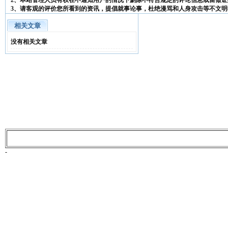
2、本站管理人员有权在不通知用户的情况下删除不符合规定的评论信息或留做证
3、请客观的评价您所看到的资讯，提倡就事论事，杜绝漫骂和人身攻击等不文明
相关文章
没有相关文章
-