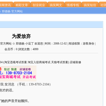
新闻资讯
精彩文章
创业就业
搞笑网文
情感专线
搞笑短信
社区
☆ 郑德杨·官方网站
为爱放弃
站 ☆ 郑德杨·小逗丁 欢迎您 | 时间：2008-12-02 | 阅读权限：游客身份 |
会员币：0 |浏览次数：4099
703-2104 (淘宝违规考试答案 淘宝入驻商城考试 天猫考试答案) 店铺装修
刚才的话。
”她的声音开始颤抖。