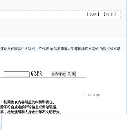
【
复制
】 【
打印
】
评论只代表其个人观点，不代表 哈尔滨师范大学郑德杨官方网站 的观点或立场
码：
<=100字
担一切因发表内容引起的纠纷和责任。
删除不符合规定的评论信息或留做证据。
论事，杜绝漫骂和人身攻击等不文明行为。