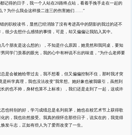
远都记得的日子，我一个人站在20路终点站，看着手挽手走在一起的
么？为什么我会这样接二连三的伤害她们……”
不错的职校读书，显然已经消除了没有考进高中的阴影的我过的还不
作，很少去想什么感情的事情，可是，却又偏偏让我陷入其中。
的几个朋友是这么想的），不知是什么原因，她竟然和我同桌，要知
对男同学门羡慕的眼光，我的心中有种说不出的味道，“为什么老师要
想总是会被她给带过去，我不想看，但又偏偏控制不住，那时我才突
竟是科学真理，我也没法改变”我常想。她好象也被我吸引，虽然到
我长的也不帅，身材也算不上标准），我们还是走到了一起，这或许
状态也特别的好，学习成绩总是名列前茅，她也在校艺术节上获得歌
催化的，我也欣然接受。我真的很怀念那些日子，说实在的，我觉得
人焕发斗志，正如有些人为了爱而改变了一生。