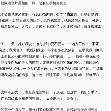
，就象港台片里拍的一样，总有些事情会发生……
追求者也就越来越多，有长的很帅的，有才华横溢的，有很有钱的，
样都差一点的我很大的压力，虽然我知道，她最爱的还是我，可是，
女孩总是难以让人接近，更谈不上相处了，相比较自己，就显得非常
了。一天，她对我说：“你说我们要不要去一个地方工作？”“不要
，突然，我愣住了，我感到我这一年来有多么的痛苦，在学校我们每天
上而且还不能时时刻刻在一起，那样的话………..我都不敢保证今
不能接受以后的更大的痛苦，亦没有对我们将来的信心。“我该怎么
马上离开这些她，一个人有多么自由，不需要为这些事而犯愁，可是我
膊听我说笑话的情景。这一晚，我睡不着，直到凌晨3点，我终于在
（比中考还大），也是我最后悔的一个决定。就这样，我们分手了，
个连我自己都不相信的理由，可我还是用了，她哭了。
身的第一个情人节，我收到了她给我的贺卡，她说她很怀念那些日