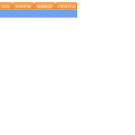
 论坛
空间申请
视频电影
≌留言讨论