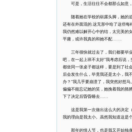
可是，生活往往不会都那么如意
随着她在学校的崭露头脚，她的
还有在外面混的.这无形中给了这些每
我仍然难以解开心中的结，太完美的
平庸，或许我真的和她不配…….
三年很快就过去了，我们都要毕业
吧，在一起上班不太好”我考虑后说
都坐同一张桌子都这样，要是到了社会
后会发生什么，毕竟我还是太小，我
办？”我几乎要崩溃了，我突然好想
偏偏不能忘记她的笑，她挽着我的胳
下了决定后昏昏睡去……
这是我第一次做出这么大的决定
我的理由是我太小。虽然我知道这是
那年的情人节，也是我又开始独