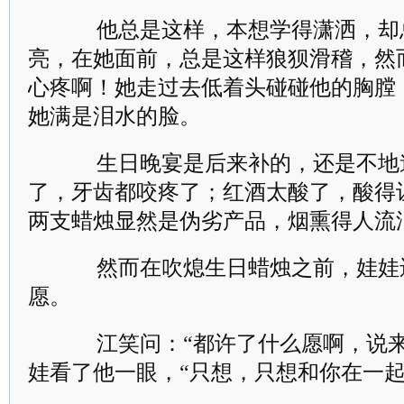
他总是这样，本想学得潇洒，却
亮，在她面前，总是这样狼狈滑稽，然
心疼啊！她走过去低着头碰碰他的胸膛
她满是泪水的脸。
生日晚宴是后来补的，还是不地
了，牙齿都咬疼了；红酒太酸了，酸得
两支蜡烛显然是伪劣产品，烟熏得人流
然而在吹熄生日蜡烛之前，娃娃
愿。
江笑问：“都许了什么愿啊，说来听
娃看了他一眼，“只想，只想和你在一起