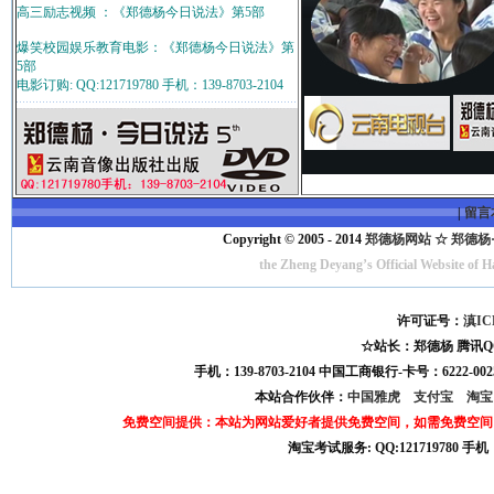
高三励志视频 ：《郑德杨今日说法》第5部
爆笑校园娱乐教育电影：《郑德杨今日说法》第
5部
电影订购: QQ:121719780 手机：139-8703-2104
|
留言
Copyright © 2005 - 2014
郑德杨网站 ☆ 郑德杨·官方
the Zheng Deyang’s Official Website of 
许可证号：
滇IC
☆站长：郑德杨 腾讯QQ:121
手机：139-8703-2104 中国工商银行-卡号：6222-0025
本站合作伙伴：
中国雅虎
支付宝
淘
免费空间提供：本站为网站爱好者提供免费空间，如需免费空间
淘宝考试服务: QQ:121719780 手
淘宝商城考试答案 淘宝考试答案 淘宝商城考试 淘宝网考试答案 淘宝违规考试答案