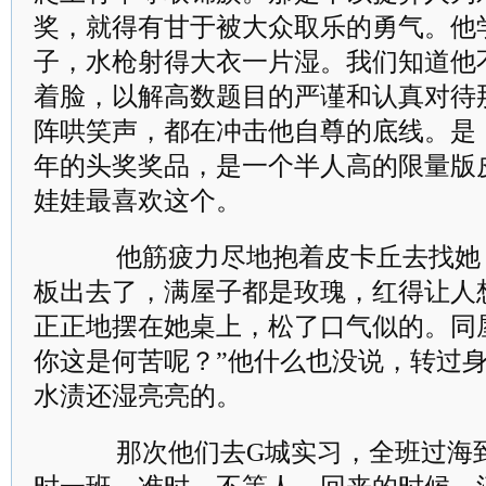
奖，就得有甘于被大众取乐的勇气。他
子，水枪射得大衣一片湿。我们知道他
着脸，以解高数题目的严谨和认真对待
阵哄笑声，都在冲击他自尊的底线。是
年的头奖奖品，是一个半人高的限量版
娃娃最喜欢这个。
他筋疲力尽地抱着皮卡丘去找她
板出去了，满屋子都是玫瑰，红得让人
正正地摆在她桌上，松了口气似的。同
你这是何苦呢？”他什么也没说，转过
水渍还湿亮亮的。
那次他们去G城实习，全班过海到