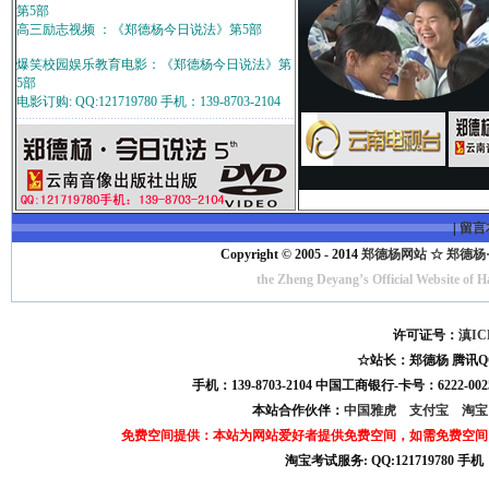
第5部
高三励志视频 ：《郑德杨今日说法》第5部
爆笑校园娱乐教育电影：《郑德杨今日说法》第
5部
电影订购: QQ:121719780 手机：139-8703-2104
|
留言
Copyright © 2005 - 2014
郑德杨网站 ☆ 郑德杨·官方
the Zheng Deyang’s Official Website of 
许可证号：
滇IC
☆站长：郑德杨 腾讯QQ:121
手机：139-8703-2104 中国工商银行-卡号：6222-0025
本站合作伙伴：
中国雅虎
支付宝
淘
免费空间提供：本站为网站爱好者提供免费空间，如需免费空间
淘宝考试服务: QQ:121719780 手
淘宝商城考试答案 淘宝考试答案 淘宝商城考试 淘宝网考试答案 淘宝违规考试答案