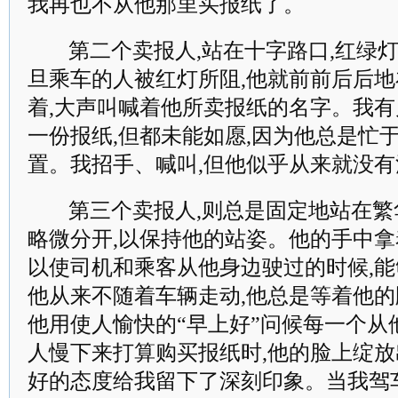
我再也不从他那里买报纸了。
第二个卖报人,站在十字路口,红绿
旦乘车的人被红灯所阻,他就前前后后
着,大声叫喊着他所卖报纸的名字。我
一份报纸,但都未能如愿,因为他总是忙
置。我招手、喊叫,但他似乎从来就没
第三个卖报人,则总是固定地站在繁
略微分开,以保持他的站姿。他的手中拿
以使司机和乘客从他身边驶过的时候,
他从来不随着车辆走动,他总是等着他
他用使人愉快的“早上好”问候每一个从
人慢下来打算购买报纸时,他的脸上绽
好的态度给我留下了深刻印象。当我驾