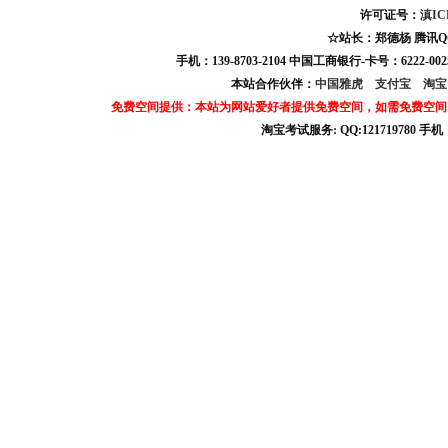
许可证号：
滇IC
☆站长：郑德杨 腾讯QQ:121
手机：139-8703-2104 中国工商银行-卡号：6222-0025
本站合作伙伴：
中国雅虎
支付宝
淘
免费空间提供：本站为网站爱好者提供免费空间，如需免费空间
淘宝考试服务: QQ:121719780 手
淘宝商城考试答案 淘宝考试答案 淘宝商城考试 淘宝网考试答案 淘宝违规考试答案
宝考试: QQ:1