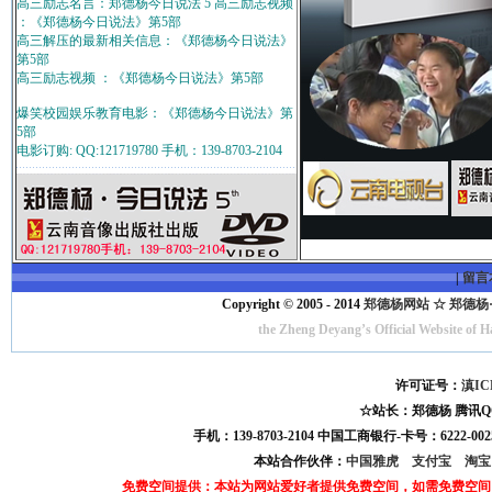
高三励志名言：郑德杨今日说法 5 高三励志视频
：《郑德杨今日说法》第5部
高三解压的最新相关信息：《郑德杨今日说法》
第5部
高三励志视频 ：《郑德杨今日说法》第5部
爆笑校园娱乐教育电影：《郑德杨今日说法》第
5部
电影订购: QQ:121719780 手机：139-8703-2104
|
留言
Copyright © 2005 - 2014
郑德杨网站 ☆ 郑德杨·官方
the Zheng Deyang’s Official Website of 
许可证号：
滇IC
☆站长：郑德杨 腾讯QQ:121
手机：139-8703-2104 中国工商银行-卡号：6222-0025
本站合作伙伴：
中国雅虎
支付宝
淘
免费空间提供：本站为网站爱好者提供免费空间，如需免费空间