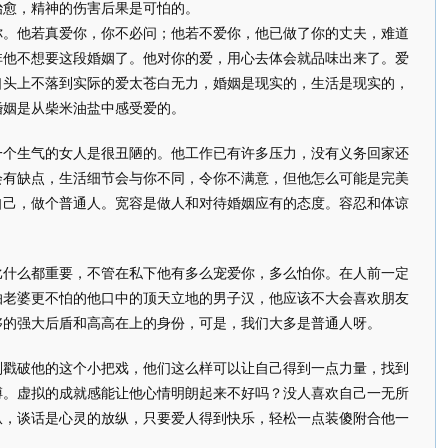
治愈，精神的伤害后果是可怕的。
他若真爱你，你不必问；他若不爱你，他已做了你的丈夫，难道
非他不想要这段婚姻了。他对你的爱，用心去体会就品味出来了。爱
口头上不落到实际的爱太苍白无力，婚姻是现实的，生活是现实的，
婚姻是从柴米油盐中感受爱的。
生气的女人是很丑陋的。他工作已有许多压力，没有义务回家还
会有缺点，生活细节会与你不同，令你不满意，但他怎么可能是完美
自己，做个普通人。宽容是做人和对待婚姻应有的态度。容忍和体谅
么都重要，不管在私下他有多么宠爱你，多么怕你。在人前一定
怕老婆更不怕的他口中的顶天立地的男子汉，他应该不大会喜欢朋友
够的强大后盾和高高在上的身份，可是，我们大多是普通人呀。
破他的这个小把戏，他们这么样可以让自己得到一点力量，找到
搏。虚拟的成就感能让他心情明朗起来不好吗？没人喜欢自己一无所
纵，谈话是心灵的放纵，只要爱人得到快乐，轻松一点装傻附合他一