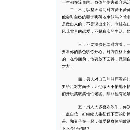
一生都在流血的。身体的伤害很容易
二：不可以整天追问对方爱不爱你。
他会对自己的妻子明确地承认吗？除
是做出来的，不是说出来的。老挂在
风花雪月的恋爱，不是真实的生活。
三：不要摆脸色给对方看，一个
要看你的脸色哄你开心。对方性格上
的，在你面前，他要放下面具，做回
对方，
四：男人对自己的尊严看得比什
要给足对方面子，让他做天不怕地不
们开玩笑取笑他怕老婆。除非他有足
五：男人大多喜欢吹牛，你别戳
一点自信，好继续人生征程下面的拼
是。和妻子在一起，做爱是身体的放
下不是很好吗？