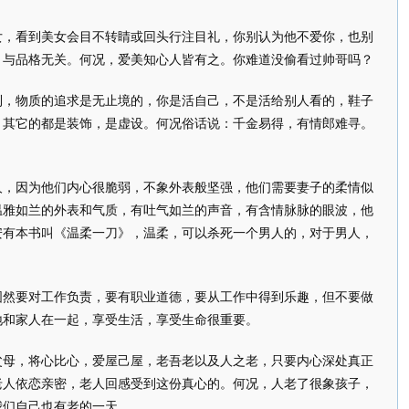
看到美女会目不转睛或回头行注目礼，你别认为他不爱你，也别
，与品格无关。何况，爱美知心人皆有之。你难道没偷看过帅哥吗？
物质的追求是无止境的，你是活自己，不是活给别人看的，鞋子
，其它的都是装饰，是虚设。何况俗话说：千金易得，有情郎难寻。
因为他们内心很脆弱，不象外表般坚强，他们需要妻子的柔情似
温雅如兰的外表和气质，有吐气如兰的声音，有含情脉脉的眼波，他
安有本书叫《温柔一刀》，温柔，可以杀死一个男人的，对于男人，
要对工作负责，要有职业道德，要从工作中得到乐趣，但不要做
地和家人在一起，享受生活，享受生命很重要。
，将心比心，爱屋己屋，老吾老以及人之老，只要内心深处真正
老人依恋亲密，老人回感受到这份真心的。何况，人老了很象孩子，
我们自己也有老的一天。