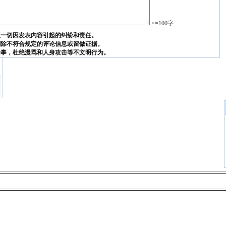
<=100字
担一切因发表内容引起的纠纷和责任。
删除不符合规定的评论信息或留做证据。
论事，杜绝漫骂和人身攻击等不文明行为。