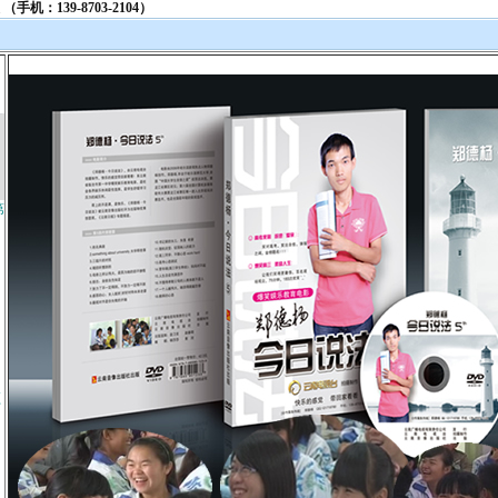
第
频
》