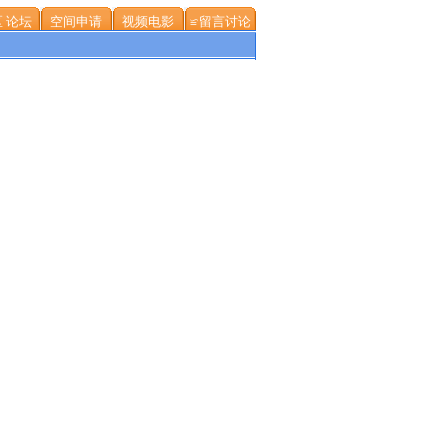
 论坛
空间申请
视频电影
≌留言讨论