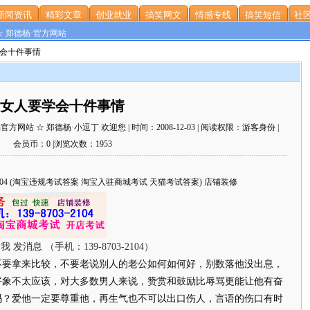
新闻资讯
精彩文章
创业就业
搞笑网文
情感专线
搞笑短信
社区
☆ 郑德杨·官方网站
学会十件事情
女人要学会十件事情
站 ☆ 郑德杨·小逗丁 欢迎您 | 时间：2008-12-03 | 阅读权限：游客身份 |
会员币：0 |浏览次数：1953
703-2104 (淘宝违规考试答案 淘宝入驻商城考试 天猫考试答案) 店铺装修
不要拿来比较，不要老说别人的老公如何如何好，别数落他没出息，
好象不太应该，对大多数男人来说，赞赏和鼓励比辱骂更能让他有奋
吗？爱他一定要尊重他，再生气也不可以出口伤人，言语的伤口有时