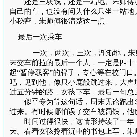
还是三块钱，还是一站地。朱师傅没
自己的车，也没有问为什么只坐一站地
小秘密，朱师傅很清楚这一点。
最后一次乘车
一次，两次，三次，渐渐地，朱
末交车前拉的最后一个人，一定是四十
起“暂停载客”的牌子，专心等在校门口
吧，见到他，像只小鹿般跳过来，大声地
过五分钟的路，女孩下车，最后一句总是
似乎专为等这句话，周末无论跑出多
过来。有时候哪怕误了交车被罚钱，他
时间过得很快，这情形持续了一年，
天。看着女孩拎着沉重的书包上车，朱