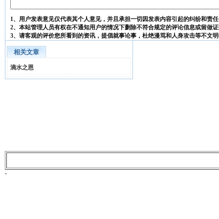
1、用户发表意见仅代表其个人意见，并且承担一切因发表内容引起的纠纷和责任
2、本站管理人员有权在不通知用户的情况下删除不符合规定的评论信息或留做证
3、请客观的评价您所看到的资讯，提倡就事论事，杜绝漫骂和人身攻击等不文明
相关文章
滴水之恩
-