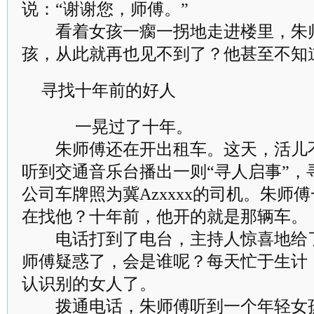
说：“谢谢您，师傅。”
看着女孩一瘸一拐地走进楼里，朱师
孩，从此就再也见不到了？他甚至不知
寻找十年前的好人
一晃过了十年。
朱师傅还在开出租车。这天，活儿不
听到交通音乐台播出一则“寻人启事”，
公司车牌照为冀Azxxxx的司机。朱师
在找他？十年前，他开的就是那辆车。
电话打到了电台，主持人惊喜地给了
师傅疑惑了，会是谁呢？每天忙于生计
认识别的女人了。
拨通电话，朱师傅听到一个年轻女孩