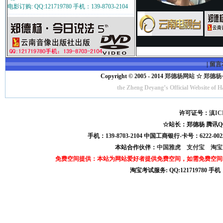
电影订购: QQ:121719780 手机：139-8703-2104
|
留言
Copyright © 2005 - 2014
郑德杨网站 ☆ 郑德杨·官方
the Zheng Deyang’s Official Website of 
许可证号：
滇IC
☆站长：郑德杨 腾讯QQ:121
手机：139-8703-2104 中国工商银行-卡号：6222-0025
本站合作伙伴：
中国雅虎
支付宝
淘
免费空间提供：本站为网站爱好者提供免费空间，如需免费空间
淘宝考试服务: QQ:121719780 手
淘宝商城考试答案 淘宝考试答案 淘宝商城考试 淘宝网考试答案 淘宝违规考试答案
宝考试: QQ:1