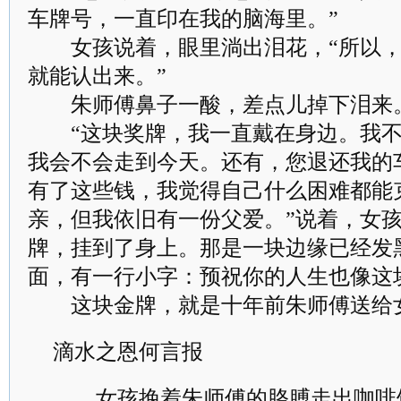
车牌号，一直印在我的脑海里。”
女孩说着，眼里淌出泪花，“所以，
就能认出来。”
朱师傅鼻子一酸，差点儿掉下泪来
“这块奖牌，我一直戴在身边。我不
我会不会走到今天。还有，您退还我的
有了这些钱，我觉得自己什么困难都能
亲，但我依旧有一份父爱。”说着，女
牌，挂到了身上。那是一块边缘已经发
面，有一行小字：预祝你的人生也像这
这块金牌，就是十年前朱师傅送给
滴水之恩何言报
女孩挽着朱师傅的胳膊走出咖啡