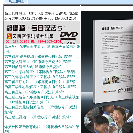
高三解压
高三心理解压 电影：《郑德杨今日说法》第5部
影片订购: QQ:121719780 手机：139-8703-2104
高三学生心理解压 电影：《郑德杨今日说法》第
5部
高三解压 娱乐视频：郑德杨今日说法 第5部
高三怎么解压 ：《郑德杨今日说法》第5部
高三时的解压方式: 郑德杨今日说法5
高三学生怎样解压: 《郑德杨今日说法》第5部
高三的你怎样解压？？郑德杨·今日说法第5部
高三解压好方法： 《郑德杨今日说法》第5部
为高三学生心理解压：郑德杨·今日说法 第5部
高三解压法:《郑德杨今日说法》第5部
高三励志名言：郑德杨今日说法 5 高三励志视频
：《郑德杨今日说法》第5部
高三解压的最新相关信息：《郑德杨今日说法》
第5部
高三励志视频 ：《郑德杨今日说法》第5部
爆笑校园娱乐教育电影：《郑德杨今日说法》第
5部