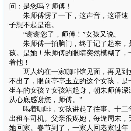
问：是您吗？师傅！
朱师傅愣了一下，这声音，这语速，
子想不起是谁。
“谢谢您了，师傅！”女孩又说。
朱师傅一拍脑门，终于记了起来，是
孩。是她！朱师傅的眼睛突然模糊了，
着他！
两人约在一家咖啡馆见面，再见到女
不出了，眼前亭亭玉立的这个女孩，是
坐车的女孩？女孩站起身，朝朱师傅深
从心底感谢您，师傅。”
喝着咖啡，女孩讲起了往事。十二年
出租车司机。父亲很疼她，每逢周末，
她回家。春节到了，一家人回老家过年