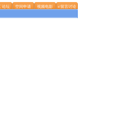
 论坛
空间申请
视频电影
≌留言讨论