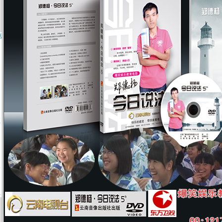
第
频
》
第