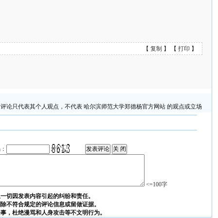
【
复制
】 【
打印
】
评论只代表其个人观点，不代表 哈尔滨师范大学郑德杨官方网站 的观点或立场
码：
<=100字
担一切因发表内容引起的纠纷和责任。
删除不符合规定的评论信息或留做证据。
论事，杜绝漫骂和人身攻击等不文明行为。