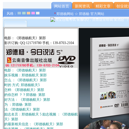
网站首页
新闻资讯
精彩文章
创业就
风格：
郑德杨网站 ☆ 郑德杨·官方网站
电影：《郑德杨航天》第部
影片订购: QQ:121719780 手机：139-8703-2104
电影：《郑德杨航天》第部
娱乐视频：郑德杨航天 第部
怎么 ：《郑德杨航天》第部
时的 方式: 郑德杨航天5
怎样: 《郑德杨航天》第部
的你怎样 ？？郑德杨· 第部
好方法： 《郑德杨航天》第部
为 ：郑德杨· 第部
法:《郑德杨航天》第部
励志名言：郑德杨航天 5 励志视频 ：《郑德杨航
天》第部
的最新相关信息：《郑德杨航天》第部