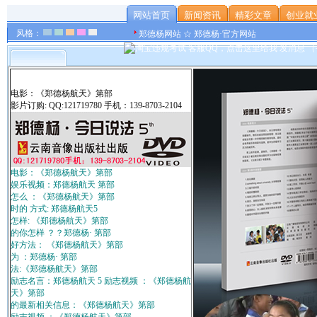
网站首页
新闻资讯
精彩文章
创业就
风格：
郑德杨网站 ☆ 郑德杨·官方网站
电影：《郑德杨航天》第部
影片订购: QQ:121719780 手机：139-8703-2104
电影：《郑德杨航天》第部
娱乐视频：郑德杨航天 第部
怎么 ：《郑德杨航天》第部
时的 方式: 郑德杨航天5
怎样: 《郑德杨航天》第部
的你怎样 ？？郑德杨· 第部
好方法： 《郑德杨航天》第部
为 ：郑德杨· 第部
法:《郑德杨航天》第部
励志名言：郑德杨航天 5 励志视频 ：《郑德杨航
天》第部
的最新相关信息：《郑德杨航天》第部