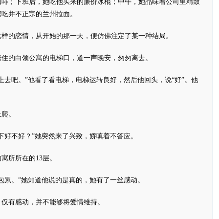
咖啡；下班后，她吃他买来的廉价冰棍；中午，她品味着公司里精致
馆吃并不正宗的兰州拉面。
这样的恋情，从开始的那一天，便仿佛注定了某一种结局。
住的白领公寓的电梯口，道一声晚安，匆匆离去。
上去吧。”他看了看电梯，电梯运转良好，然后他回头，说“好”。他
上爬。
下好不好？”她突然来了兴致，娇嗔着不答应。
寓所所在的13层。
包累。”她知道他说的是真的，她有了一丝感动。
，仅有感动，并不能够将爱情维持。