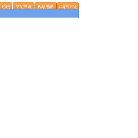
 论坛
空间申请
视频电影
≌留言讨论