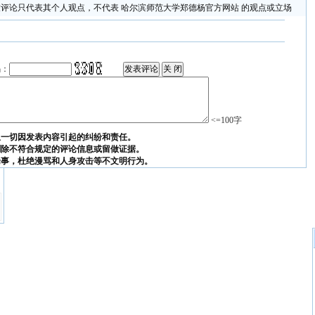
评论只代表其个人观点，不代表 哈尔滨师范大学郑德杨官方网站 的观点或立场
码：
<=100字
担一切因发表内容引起的纠纷和责任。
删除不符合规定的评论信息或留做证据。
论事，杜绝漫骂和人身攻击等不文明行为。