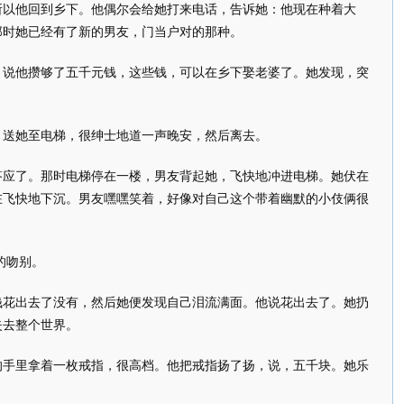
所以他回到乡下。他偶尔会给她打来电话，告诉她：他现在种着大
那时她已经有了新的男友，门当户对的那种。
，说他攒够了五千元钱，这些钱，可以在乡下娶老婆了。她发现，突
，送她至电梯，很绅士地道一声晚安，然后离去。
答应了。那时电梯停在一楼，男友背起她，飞快地冲进电梯。她伏在
在飞快地下沉。男友嘿嘿笑着，好像对自己这个带着幽默的小伎俩很
的吻别。
钱花出去了没有，然后她便发现自己泪流满面。他说花出去了。她扔
失去整个世界。
的手里拿着一枚戒指，很高档。他把戒指扬了扬，说，五千块。她乐
。