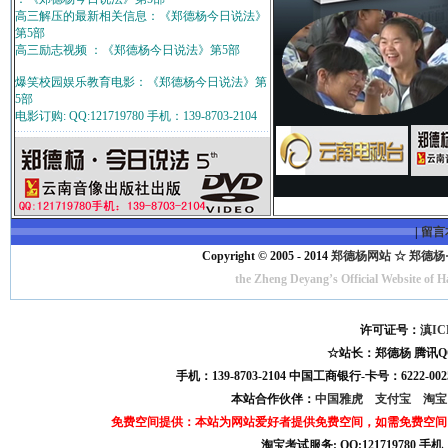
高三解压的最新相关信息：《郑德杨今日说法》
第5部
高三励志视频 ：《郑德杨今日说法》第5部
爆笑校园娱乐教育电影：《郑德杨今日说法》第
5部
电影订购: QQ:121719780 手机：139-8703-2104
|
留言
Copyright © 2005 - 2014
郑德杨网站 ☆ 郑德杨·官方
the Zheng Deyang’s Official Website of 
许可证号：
滇IC
☆站长：郑德杨 腾讯QQ:121
手机：139-8703-2104 中国工商银行-卡号：6222-0025
本站合作伙伴：
中国雅虎
支付宝
淘
免费空间提供：本站为网站爱好者提供免费空间，如需免费空间
淘宝考试服务: QQ:121719780 手