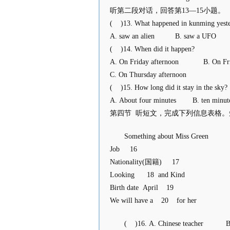
听第二段对话，回答第13―15小题。
( )13. What happened in kunming yest
A. saw an alien B. saw a UFO C
( )14. When did it happen?
A. On Friday afternoon B. On F
C. On Thursday afternoon
( )15. How long did it stay in the sky?
A. About four minutes B. ten minut
第四节 听短文，完成下列信息表格。
Something about Miss Green
Job 16
Nationality(国籍) 17
Looking 18 and Kind
Birth date April 19
We will have a 20 for her
( )16. A. Chinese teacher 