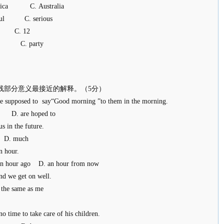
rica C. Australia
ful C. serious
19 C. 12
ft C. party
线部分意义最接近的解释。（5分）
e supposed to say“Good morning ”to them in the morning.
to D. are hoped to
s in the future.
 D. much
n hour.
n hour ago D. an hour from now
nd we get on well.
the same as me
s
no time to take care of his children.