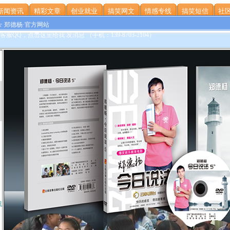
新闻资讯
精彩文章
创业就业
搞笑网文
情感专线
搞笑短信
社区
☆ 郑德杨·官方网站
航