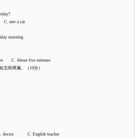
erday?
. saw a cat
riday morning
es C. About five minutes
短文听两遍。（10分）
B. doctor C. English teacher