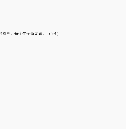
）
）
的图画。每个句子听两遍。（5分）