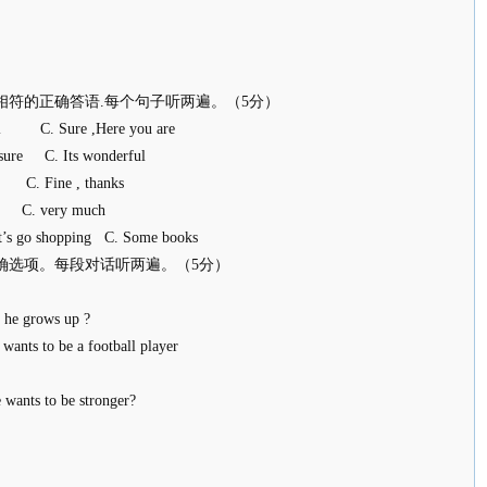
相符的正确答语.每个句子听两遍。（5分）
ll C. Sure ,Here you are
re C. Its wonderful
C. Fine , thanks
g C. very much
t’s go shopping C. Some books
确选项。每段对话听两遍。（5分）
 he grows up ?
ts to be a football player
 wants to be stronger?