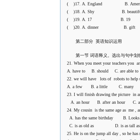
( )17. A. England B. Ame
( )18. A. Shy B. beauti
( )19. A. 17 B. 
( )20. A. dinner B. gi
第二部分 英语知识运用
第一节 词语释义。选出与句中划
21. When you meet your teachers you ar
A. have to B. should C. are able 
22. we will have lots of robots to help u
A. a few B. a little C. many
23. I will finish drawing the picture in a
A. an hour B. after an hour C. a
24. My cousin is the same age as me , a
A. has the same birthday B. Looks 
C. is as old as D. is as tall a
25. He is on the jump all day , so he has 