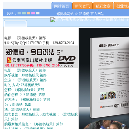
网站首页
新闻资讯
精彩文章
创业就
风格：
郑德杨网站 ☆ 郑德杨·官方网站
电影：《郑德杨航天》第部
影片订购: QQ:121719780 手机：139-8703-2104
电影：《郑德杨航天》第部
娱乐视频：郑德杨航天 第部
怎么 ：《郑德杨航天》第部
时的 方式: 郑德杨航天5
怎样: 《郑德杨航天》第部
的你怎样 ？？郑德杨· 第部
好方法： 《郑德杨航天》第部
为 ：郑德杨· 第部
法:《郑德杨航天》第部
励志名言：郑德杨航天 5 励志视频 ：《郑德杨航
天》第部
的最新相关信息：《郑德杨航天》第部