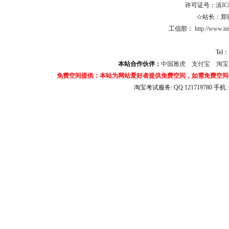
许可证号：
滇IC
☆站长：郑德杨
工信部：
http://www.mii
Tel：
本站合作伙伴：
中国雅虎
支付宝
淘
免费空间提供：本站为网站爱好者提供免费空间，如需免费空间
淘宝考试服务: QQ:121719780 手
淘宝商城考试答案 淘宝考试答案 淘宝商城考试 淘宝网考试答案 淘宝违规考试答案
宝考试: QQ:1