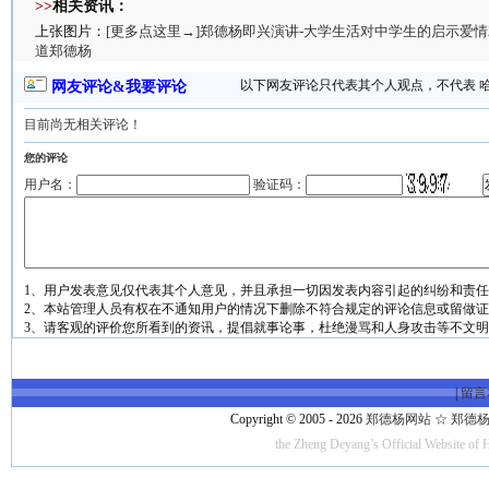
>>
相关资讯：
上张图片：
[更多点这里→]郑德杨即兴演讲-大学生活对中学生的启示爱
道郑德杨
以下网友评论只代表其个人观点，不代表 
网友评论&我要评论
目前尚无相关评论！
您的评论
用户名：
验证码：
1、用户发表意见仅代表其个人意见，并且承担一切因发表内容引起的纠纷和责
2、本站管理人员有权在不通知用户的情况下删除不符合规定的评论信息或留做
3、请客观的评价您所看到的资讯，提倡就事论事，杜绝漫骂和人身攻击等不文
|
留言
Copyright © 2005 - 2026
郑德杨网站 ☆ 郑德杨·官方
the Zheng Deyang’s Official Website of 