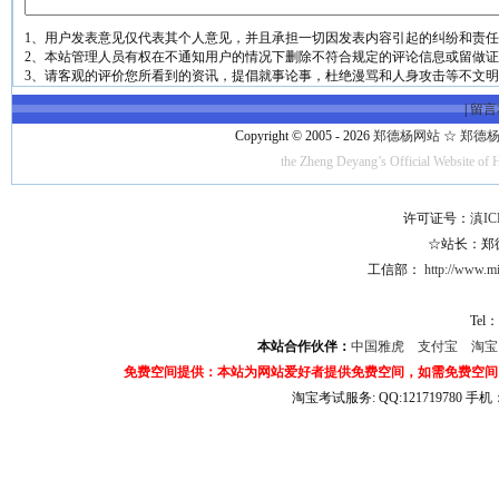
1、用户发表意见仅代表其个人意见，并且承担一切因发表内容引起的纠纷和责
2、本站管理人员有权在不通知用户的情况下删除不符合规定的评论信息或留做
3、请客观的评价您所看到的资讯，提倡就事论事，杜绝漫骂和人身攻击等不文
|
留言
Copyright © 2005 - 2026
郑德杨网站 ☆ 郑德杨·官方
the Zheng Deyang’s Official Website of 
许可证号：
滇IC
☆站长：郑德杨
工信部：
http://www.mii
Tel：
本站合作伙伴：
中国雅虎
支付宝
淘
免费空间提供：本站为网站爱好者提供免费空间，如需免费空间
淘宝考试服务: QQ:121719780 手
淘宝商城考试答案 淘宝考试答案 淘宝商城考试 淘宝网考试答案 淘宝违规考试答案
宝考试: QQ:1