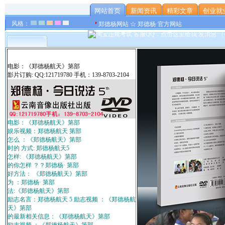
网站首页
新闻资讯
精彩文章
创业就
风格：
郑德杨网站 ☆ 郑德杨·官方网站
电影：《郑德杨航天》第部
影片订购: QQ:121719780 手机：139-8703-2104
电影：《郑德杨航天》第部
娱乐视频：郑德杨航天 第部
怎么 ：《郑德杨航天》第部
时的 方式: 郑德杨航天5
怎样: 《郑德杨航天》第部
的你怎样 ？？郑德杨· 第部
好方法： 《郑德杨航天》第部
为 ：郑德杨· 第部
法:《郑德杨航天》第部
励志名言：郑德杨航天 5 励志视频 ：《郑德杨航
天》第部
的最新相关信息：《郑德杨航天》第部