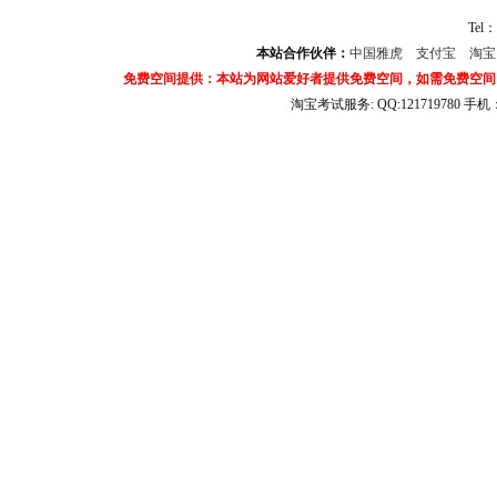
Tel：
本站合作伙伴：
中国雅虎
支付宝
淘
免费空间提供：本站为网站爱好者提供免费空间，如需免费空间
淘宝考试服务: QQ:121719780 手
淘宝商城考试答案 淘宝考试答案 淘宝商城考试 淘宝网考试答案 淘宝违规考试答案
宝考试: QQ:1