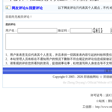
以下网友评论只代表其个人观点，不代 
网友评论&我要评论
目前尚无相关评论！
您的评论
用户名：
验证码：
1、用户发表意见仅代表其个人意见，并且承担一切因发表内容引起的纠纷和责
2、本站管理人员有权在不通知用户的情况下删除不符合规定的评论信息或留做
3、请客观的评价您所看到的资讯，提倡就事论事，杜绝漫骂和人身攻击等不文
|
留言
Copyright © 2005 - 2026
郑德杨网站 ☆ 郑德杨·官方
the Zheng Deyang’s Official Website of 
许可证号：
滇IC
☆站长：郑德杨
工信部：
http://www.mii