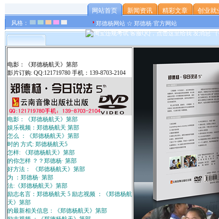
网站首页
新闻资讯
精彩文章
创业就
风格：
郑德杨网站 ☆ 郑德杨·官方网站
电影：《郑德杨航天》第部
影片订购: QQ:121719780 手机：139-8703-2104
电影：《郑德杨航天》第部
娱乐视频：郑德杨航天 第部
怎么 ：《郑德杨航天》第部
时的 方式: 郑德杨航天5
怎样: 《郑德杨航天》第部
的你怎样 ？？郑德杨· 第部
好方法： 《郑德杨航天》第部
为 ：郑德杨· 第部
法:《郑德杨航天》第部
励志名言：郑德杨航天 5 励志视频 ：《郑德杨航
天》第部
的最新相关信息：《郑德杨航天》第部