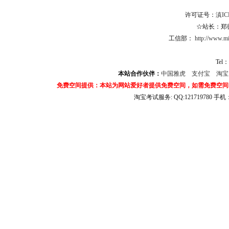
许可证号：
滇IC
☆站长：郑德杨
工信部：
http://www.mii
Tel：
本站合作伙伴：
中国雅虎
支付宝
淘
免费空间提供：本站为网站爱好者提供免费空间，如需免费空间
淘宝考试服务: QQ:121719780 手
淘宝商城考试答案 淘宝考试答案 淘宝商城考试 淘宝网考试答案 淘宝违规考试答案
宝考试: QQ:1