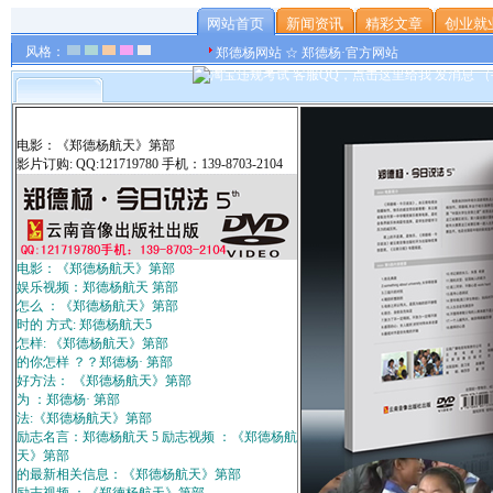
网站首页
新闻资讯
精彩文章
创业就
风格：
郑德杨网站 ☆ 郑德杨·官方网站
电影：《郑德杨航天》第部
影片订购: QQ:121719780 手机：139-8703-2104
电影：《郑德杨航天》第部
娱乐视频：郑德杨航天 第部
怎么 ：《郑德杨航天》第部
时的 方式: 郑德杨航天5
怎样: 《郑德杨航天》第部
的你怎样 ？？郑德杨· 第部
好方法： 《郑德杨航天》第部
为 ：郑德杨· 第部
法:《郑德杨航天》第部
励志名言：郑德杨航天 5 励志视频 ：《郑德杨航
天》第部
的最新相关信息：《郑德杨航天》第部