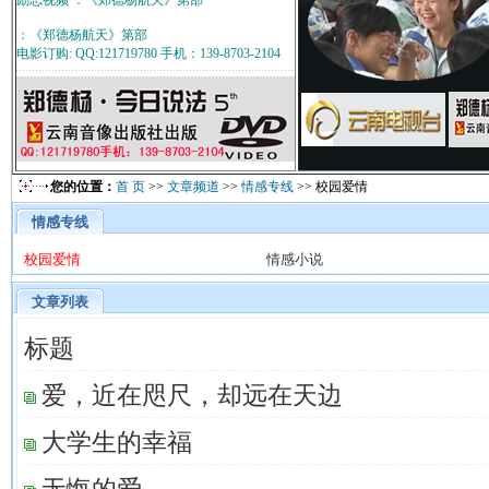
励志视频 ：《郑德杨航天》第部
：《郑德杨航天》第部
电影订购: QQ:121719780 手机：139-8703-2104
您的位置：
首 页
>>
文章频道
>>
情感专线
>> 校园爱情
情感专线
校园爱情
情感小说
文章列表
标题
爱，近在咫尺，却远在天边
大学生的幸福