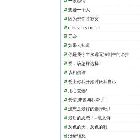
一段感情
想爱一个人
因为想你才寂寞
miss you so much
无奈
如果云知道
你是我今生永远无法割舍的牵挂
爱，该怎样选择！
该相信谁
爱上你我开始讨厌我自己
用心去选!
爱情,未曾与我牵手!
遗忘是最好的选择吧！
最后的思恋！--散文诗
灰色的天，灰色的我
淡绪轻愁