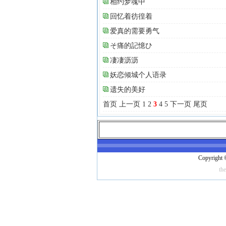
相约梦魂中
回忆着彷徨着
爱真的需要勇气
そ痛的記憶ひ
凄凄沥沥
妖恋倾城个人语录
遗失的美好
首页
上一页
1
2
3
4
5
下一页
尾页
Copyright 
th