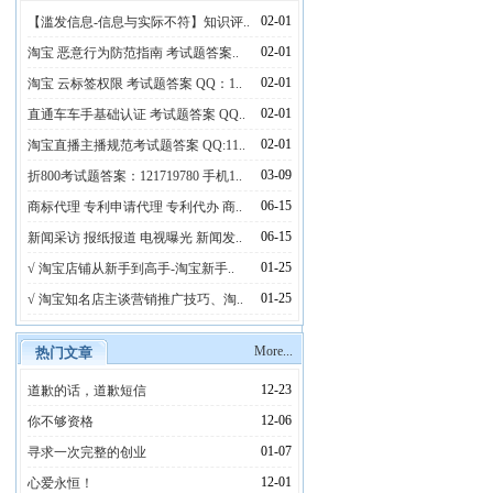
02-01
【滥发信息-信息与实际不符】知识评..
02-01
淘宝 恶意行为防范指南 考试题答案..
02-01
淘宝 云标签权限 考试题答案 QQ：1..
02-01
直通车车手基础认证 考试题答案 QQ..
02-01
淘宝直播主播规范考试题答案 QQ:11..
03-09
折800考试题答案：121719780 手机1..
06-15
商标代理 专利申请代理 专利代办 商..
06-15
新闻采访 报纸报道 电视曝光 新闻发..
01-25
√ 淘宝店铺从新手到高手-淘宝新手..
01-25
√ 淘宝知名店主谈营销推广技巧、淘..
More...
热门文章
12-23
道歉的话，道歉短信
12-06
你不够资格
01-07
寻求一次完整的创业
12-01
心爱永恒！