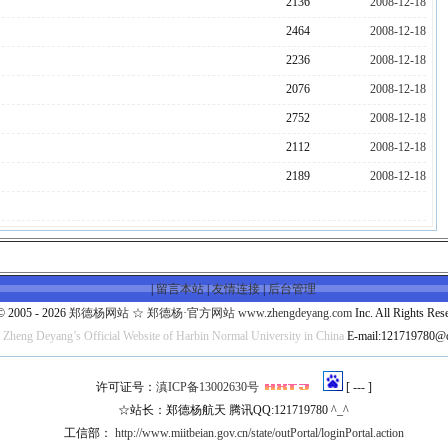
2136
2008-12-18
2464
2008-12-18
2236
2008-12-18
2076
2008-12-18
2752
2008-12-18
2112
2008-12-18
2189
2008-12-18
|
留言本站
|
友情连接
|
后台管理
© 2005 - 2026
郑德杨网站 ☆ 郑德杨·官方网站 www.zhengdeyang.com
Inc. All Rights Res
e Zheng Deyang’s Official Website of Harbin Normal University in China
E-mail:121719780@
许可证号：
滇ICP备13002630号
[
---
]
☆站长：郑德杨航天 腾讯QQ:121719780 ^_^
工信部：
http://www.miitbeian.gov.cn/state/outPortal/loginPortal.action