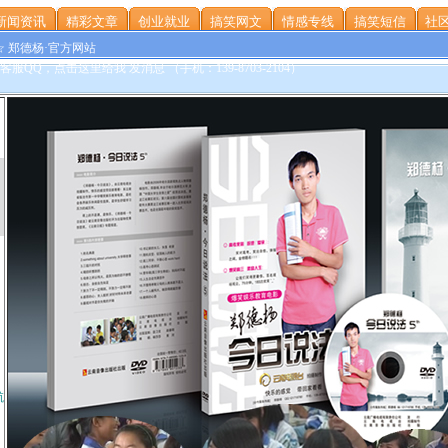
新闻资讯
精彩文章
创业就业
搞笑网文
情感专线
搞笑短信
社区
☆ 郑德杨·官方网站
航