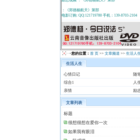
励志视频 ：《郑德杨航天》第部
：《郑德杨航天》第部
电影订购: QQ:121719780 手机：139-8703-2104
您的位置：
首 页
>>
文章频道
>>
生活人
生活人生
心情日记
随
综合1
人
亲情
励
文章列表
标题
很想很想在爱你一次
如果我有眼泪