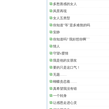
多愁善感的女人
风景再现
女人五类型
你知道“等”是多难熬的吗
安静
你知道吗? 我好想你啊```
情人
守望v爱情
我是他的女朋友
要的只是这口气！
无题……
蝴蝶贪恋着……
真希望我没有错
一个转身
让感恩走进心灵