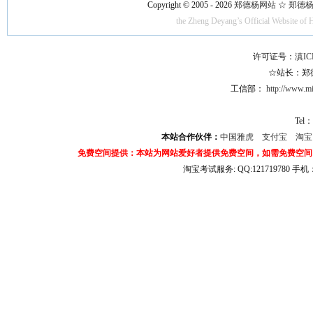
Copyright © 2005 - 2026
郑德杨网站 ☆ 郑德杨·官方
the Zheng Deyang’s Official Website of 
许可证号：
滇IC
☆站长：郑德杨
工信部：
http://www.mii
Tel：
本站合作伙伴：
中国雅虎
支付宝
淘
免费空间提供：本站为网站爱好者提供免费空间，如需免费空间
淘宝考试服务: QQ:121719780 手
淘宝商城考试答案 淘宝考试答案 淘宝商城考试 淘宝网考试答案 淘宝违规考试答案
宝考试: QQ:1