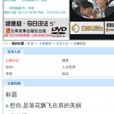
励志视频 ：《郑德杨航天》第部
：《郑德杨航天》第部
电影订购: QQ:121719780 手机：139-8703-2104
您的位置：
首 页
>>
文章频道
>>
生活人生
>> 心情日记
生活人生
心情日记
随笔
综合1
人生哲理
亲情
励志
文章列表
标题
想你,是落花飘飞在肩的美丽