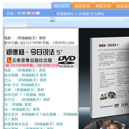
网站首页
新闻资讯
精彩文章
创业就
风格：
郑德杨网站 ☆ 郑德杨·官方网站
电影：《郑德杨航天》第部
影片订购: QQ:121719780 手机：139-8703-2104
电影：《郑德杨航天》第部
娱乐视频：郑德杨航天 第部
怎么 ：《郑德杨航天》第部
时的 方式: 郑德杨航天5
怎样: 《郑德杨航天》第部
的你怎样 ？？郑德杨· 第部
好方法： 《郑德杨航天》第部
为 ：郑德杨· 第部
法:《郑德杨航天》第部
励志名言：郑德杨航天 5 励志视频 ：《郑德杨航
天》第部
的最新相关信息：《郑德杨航天》第部