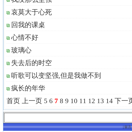
哀莫大于心死
回我的课桌
心情不好
玻璃心
失去后的时空
听歌可以变坚强,但是我做不到
疯长的年华
首页
上一页
5
6
7
8
9
10
11
12
13
14
下一
|
留言