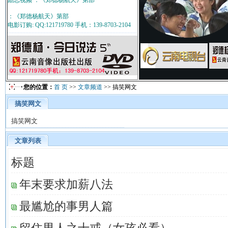
励志视频 ：《郑德杨航天》第部
：《郑德杨航天》第部
电影订购: QQ:121719780 手机：139-8703-2104
您的位置：
首 页
>>
文章频道
>> 搞笑网文
搞笑网文
搞笑网文
文章列表
标题
年末要求加薪八法
最尴尬的事男人篇