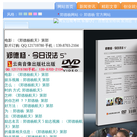
网站首页
新闻资讯
精彩文章
创业就
风格：
郑德杨网站 ☆ 郑德杨·官方网站
电影：《郑德杨航天》第部
影片订购: QQ:121719780 手机：139-8703-2104
电影：《郑德杨航天》第部
娱乐视频：郑德杨航天 第部
怎么 ：《郑德杨航天》第部
时的 方式: 郑德杨航天5
怎样: 《郑德杨航天》第部
的你怎样 ？？郑德杨· 第部
好方法： 《郑德杨航天》第部
为 ：郑德杨· 第部
法:《郑德杨航天》第部
励志名言：郑德杨航天 5 励志视频 ：《郑德杨航
天》第部
的最新相关信息：《郑德杨航天》第部