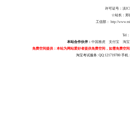
许可证号：
滇IC
☆站长：郑德杨
工信部：
http://www.mii
Tel：
本站合作伙伴：
中国雅虎
支付宝
淘
免费空间提供：本站为网站爱好者提供免费空间，如需免费空间
淘宝考试服务: QQ:121719780 手
淘宝商城考试答案 淘宝考试答案 淘宝商城考试 淘宝网考试答案 淘宝违规考试答案
宝考试: QQ:1