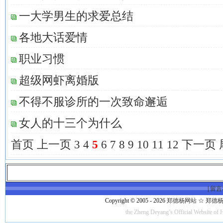
一大学男生的求爱总结
各地大话爱情
职业习惯
超级网虾离婚版
不得不服诊所的一次致命邂逅
女人的十三个为什么
首页
上一页
3
4
5
6
7
8
9
10
11
12
下一页
|
留言
Copyright © 2005 - 2026
郑德杨网站 ☆ 郑德杨·官方
the Zheng Deyang’s Official Website of 