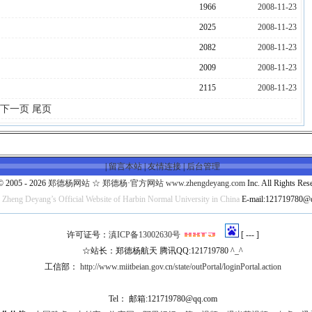
1966
2008-11-23
2025
2008-11-23
2082
2008-11-23
2009
2008-11-23
2115
2008-11-23
下一页
尾页
|
留言本站
|
友情连接
|
后台管理
© 2005 - 2026
郑德杨网站 ☆ 郑德杨·官方网站 www.zhengdeyang.com
Inc. All Rights Res
e Zheng Deyang’s Official Website of Harbin Normal University in China
E-mail:121719780@
许可证号：
滇ICP备13002630号
[
---
]
☆站长：郑德杨航天 腾讯QQ:121719780 ^_^
工信部：
http://www.miitbeian.gov.cn/state/outPortal/loginPortal.action
Tel： 邮箱:121719780@qq.com