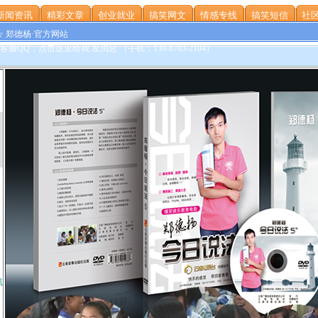
新闻资讯
精彩文章
创业就业
搞笑网文
情感专线
搞笑短信
社区
☆ 郑德杨·官方网站
航