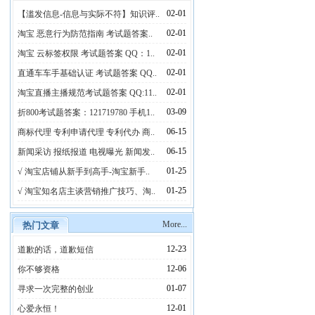
02-01
【滥发信息-信息与实际不符】知识评..
02-01
淘宝 恶意行为防范指南 考试题答案..
02-01
淘宝 云标签权限 考试题答案 QQ：1..
02-01
直通车车手基础认证 考试题答案 QQ..
02-01
淘宝直播主播规范考试题答案 QQ:11..
03-09
折800考试题答案：121719780 手机1..
06-15
商标代理 专利申请代理 专利代办 商..
06-15
新闻采访 报纸报道 电视曝光 新闻发..
01-25
√ 淘宝店铺从新手到高手-淘宝新手..
01-25
√ 淘宝知名店主谈营销推广技巧、淘..
More...
热门文章
12-23
道歉的话，道歉短信
12-06
你不够资格
01-07
寻求一次完整的创业
12-01
心爱永恒！