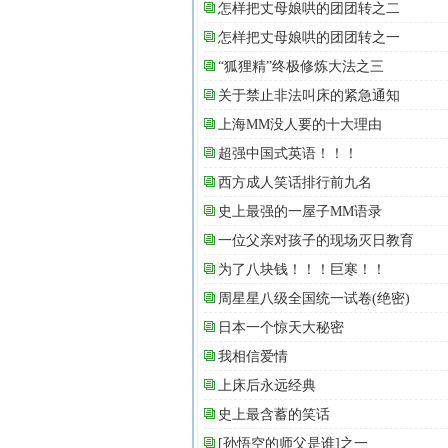
怎样把丈母娘哄的团团转之二
怎样把丈母娘哄的团团转之一
“狐狸精”终极修炼大法之三
关于禁止非法叫床的紧急通知
上海MM没人要的十大理由
超强中国式英语！！！
西方成人笑话排行前九名
史上最强的一屋子MM语录
一位父亲对孩子的现场灭日教育
为了八块钱！！！巨寒！！
周星星八级全国统一试卷(绝密)
日本一个惊天大秘密
我相信爱情
上床后永远经典
史上最含蓄的笑话
[孙悟空的师父是谁]之一